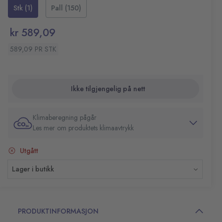
vite når det er nødvendig å fylle på. Enheten kan også
Nøyaktig dosering gir maksimal produktutnyttelse
Stk (1)
Pall (150)
enkelt konverteres til en låst enhet, for å forhindre at
Stort siktvindu gjør det enkelt å følge med på
noen klusser med den eller at såpe går til spille.
produktnivået
kr 589,09
Valgfri lås for sikkerhet
Holdbar konstruksjon som tåler hyppig bruk
589,09 PR STK
Passer til alle Soft Care Line skumrefiller 0,8 ml
Farge: Hvit
Kapasitet: 800 ml
Ikke tilgjengelig på nett
Mål: 14,6 x 8,3 x 21,6 cm
Klimaberegning pågår
Les mer om produktets klimaavtrykk
Utgått
Lager i butikk
PRODUKTINFORMASJON