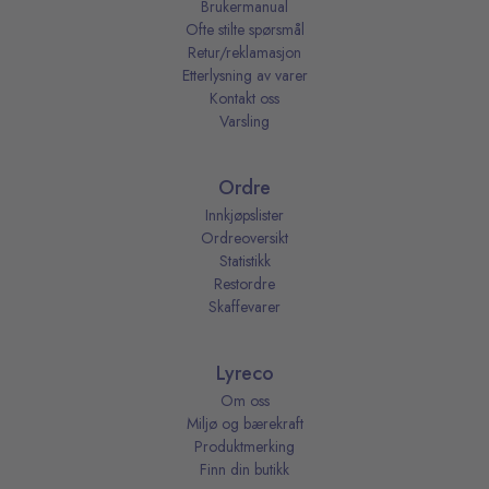
Brukermanual
Ofte stilte spørsmål
Retur/reklamasjon
Etterlysning av varer
Kontakt oss
Varsling
Ordre
Innkjøpslister
Ordreoversikt
Statistikk
Restordre
Skaffevarer
Lyreco
Om oss
Miljø og bærekraft
Produktmerking
Finn din butikk