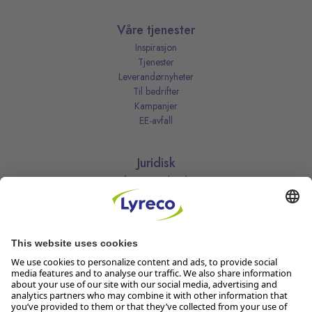
Våre tjenester
Inspirasjon
Tjenester
Leverandørnyheter
Til bedrifter
Kampanjer
EE-avfall
Juridisk
Informasjonskapsler
Kjøpsbetingelser
Personvernerklæring
Vilkår
Vilkår for kundeklubben
Likestillingsredegjørelse
Åpenhetsloven
Endre dine personvernsinnstillinger