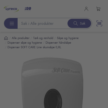
l hovedinnhold
Søk
Søk etter produkter
/
/
/
Alle produkter
Tørk og renhold
Såpe og hygiene
/
/
Dispenser såpe og hygiene
Dispenser håndsåpe
/
Dispenser SOFT CARE Line skumsåpe 0,8L
pp over bilder