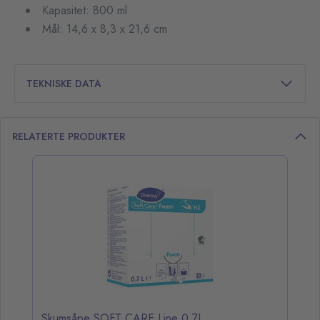
Kapasitet: 800 ml
Mål: 14,6 x 8,3 x 21,6 cm
TEKNISKE DATA
RELATERTE PRODUKTER
opp over listen
Skumsåpe SOFT CARE Line 0,7L