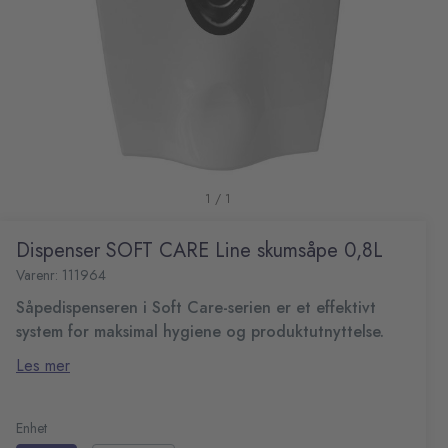
1 / 1
Dispenser SOFT CARE Line skumsåpe 0,8L
Varenr: 111964
Såpedispenseren i Soft Care-serien er et effektivt
system for maksimal hygiene og produktutnyttelse.
Denne dispenseren har myke, moderne linjer som er et
Les mer
naturlig tilskudd til interiøret. Plastkonstruksjonen er
holdbar, flekkbestandig og enkel å rengjøre. Det store
Manuell dispenser gjør det enkelt å holde hendene
siktvinduet gjør det enkelt å følge med på produktet og
rene og hygieniske
Enhet