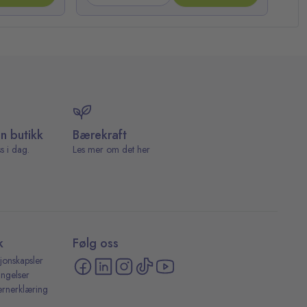
in butikk
Bærekraft
s i dag.
Les mer om det her
k
Følg oss
jonskapsler
ingelser
ernerklæring