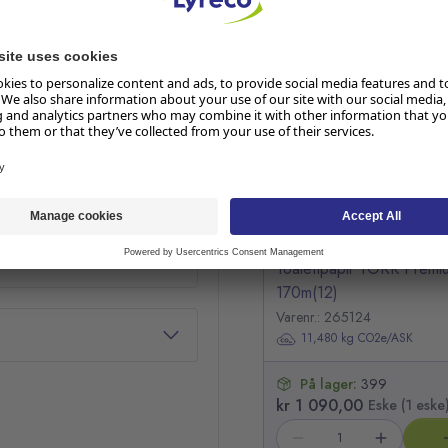
RELATERTE PRODUKTER
ttpapiret unngås og
Hopp over listen
på
Toalettpapir TORK Premi
170m(12)
Varenr.: 265124
11,480 kg CO2e/ASK
På lager:
399
kr 1 090,00
Eske (1 eske