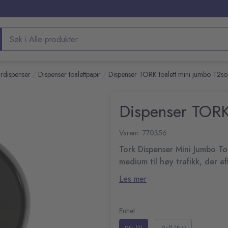
Søk etter produkter
rdispenser
Dispenser toalettpapir
Dispenser TORK toalett mini jumbo T2so
/
/
Dispenser TORK 
Varenr: 770356
Tork Dispenser Mini Jumbo Toa
medium til høy trafikk, der e
kapasiteten sparer tid til vedl
Tork Elevation-dispensere har e
Les mer
på gjestene dine.
Smart rullholder som tillate
Optimal rullbrems gjør at 
Enhet
dermed forbruket