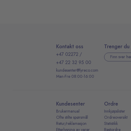
Kontakt oss
Trenger du 
+47 02272
/
Finn svar he
+47 22 32 95 00
kundesenter@lyreco.com
Man-Fre 08:00-16:00
Kundesenter
Ordre
Brukermanual
Innkjøpslister
Ofte stilte spørsmål
Ordreoversikt
Retur/reklamasjon
Statistikk
Etterlysning av varer
Restordre