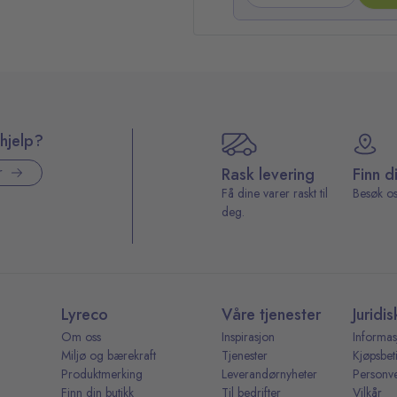
hjelp?
Rask levering
Finn d
r
Få dine varer raskt til
Besøk os
deg.
Lyreco
Våre tjenester
Juridis
Om oss
Inspirasjon
Informas
Miljø og bærekraft
Tjenester
Kjøpsbet
Produktmerking
Leverandørnyheter
Personv
Finn din butikk
Til bedrifter
Vilkår