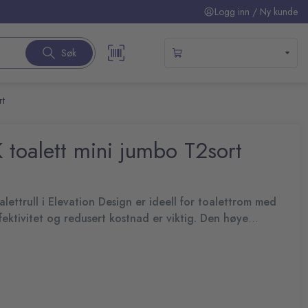
Logg inn / Ny kunde
Søk
rt
toalett mini jumbo T2sort
lettrull i Elevation Design er ideell for toalettrom med
ffektivitet og redusert kostnad er viktig. Den høye
ikehold og sikrer at det alltid er papir tilgjengelig.
n sømløs, funksjonell, moderne design som gjør varig inntrykk
r at hele rullen blir brukt
ukontrollerbar utrulling av toalettpapiret unngås og reduserer