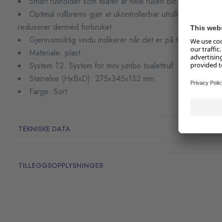
Smart rullholder som tillater at hele rullen blir brukt
Optimal rullbrems gjør at ukontrollerbar utrulling av toale
reduserer dermed forbruket
Gjennomsiktig vindu indikerer når det er på tide på fylle 
Materiale: plast
System T2: System for mini jumbo toalettrull
Størrelse (HxBxD): 275x345x132 mm
Farge: Sort
TEKNISKE DATA
TILLEGGSOPPLYSNINGER