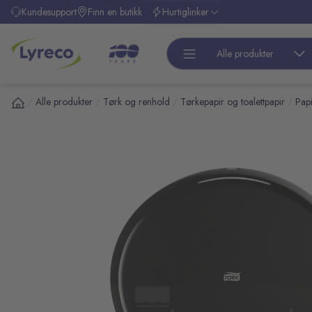
l hovedinnhold
Kundesupport
Finn en butikk
Hurtiglinker
Alle produkter
Alle produkter
Tørk og renhold
Tørkepapir og toalettpapir
Papi
/
/
/
/
pp over bilder