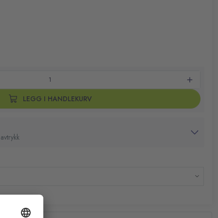
rer når det er på tide på fylle på
 jumbo toalettrull
x345x132 mm
LEGG I HANDLEKURV
avtrykk