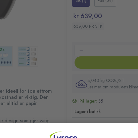
Stk (1)
Pall (54)
Gjennomsiktig vindu indike
Materiale: plast
kr 639,00
System T2: System for mini
Størrelse (HxBxD): 275
639,00 PR STK
Farge: Sort
3,040 kg CO2e/ST
Les mer om produktets klima
er ideell for toalettrom
kostnad er viktig. Den
På lager:
35
et alltid er papir
Lager i butikk
ne design som gjør varig