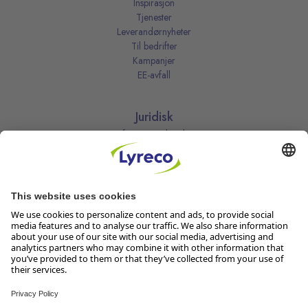
Inspirasjon
Tjenester
Leverandørnyheter
Til bedrifter
Kampanjer
EE-avfall
Juridisk
Informasjonskapsler
Kjøpsbetingelser
Personvernerklæring
Vilkår
Vilkår for kundeklubben
Likestillingsredegjørelse
Åpenhetsloven
Endre dine personvernsinnstillinger
Følg oss