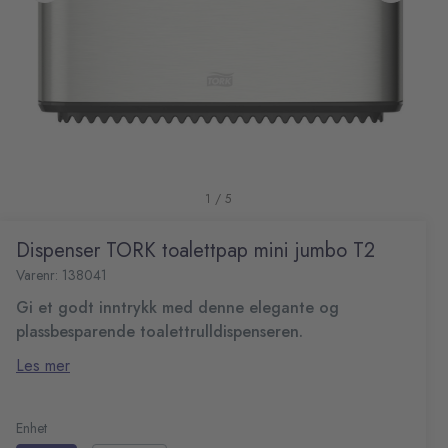
1 / 5
Dispenser TORK toalettpap mini jumbo T2
Varenr: 138041
Gi et godt inntrykk med denne elegante og
plassbesparende toalettrulldispenseren.
Den praktiske størrelsen og det stilige designet sørger for
Les mer
at toalettet gir gjester et godt inntrykk. Smart restrull
holder sørger for at man ikke trenger å gå tom. I tillegg vil
Passer med Tork Ekstra Myk Mini Jumbo Toalettrull
inspeksjonsvinduet gi oversikt over når dispenseren må
System: T2 - System for mini jumbo toalettrull
Enhet