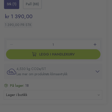
fylles på. Den smarte rullebremsen gir optimal hastighet
Materiale: Metall/plast
Stk (1)
Pall (88)
som motvirker at papir havner på gulvet.
Størrelse (HxBxD): 254x355x133 mm
Farge: Rustfritt stål
kr 1 390,00
1 390,00 PR STK
LEGG I HANDLEKURV
4,530 kg CO2e/ST
Les mer om produktets klimaavtrykk
På lager:
18
Lager i butikk