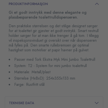
PRODUKTINFORMASJON
Gi et godt inntrykk med denne elegante og
plassbesparende toalettrulldispenseren.
Den praktiske størrelsen og det stilige designet sørger
for at toalettet gir gjester et godt inntrykk. Smart restrull
holder sørger for at man ikke trenger å gå tom. I tillegg
vil inspeksjonsvinduet gi oversikt over når dispenseren
må fylles på. Den smarte rullebremsen gir optimal
hastighet som motvirker at papir havner på gulvet.
Passer med Tork Ekstra Myk Mini Jumbo Toalettrull
System: T2 - System for mini jumbo toalettrull
Materiale: Metall/plast
Størrelse (HxBxD): 254x355x133 mm
Farge: Rustfritt stål
TEKNISKE DATA