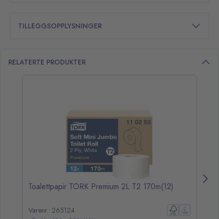
TILLEGGSOPPLYSNINGER
RELATERTE PRODUKTER
opp over listen
Toalettpapir TORK Premium 2L T2 170m(12)
To
Varenr.: 265124
Va