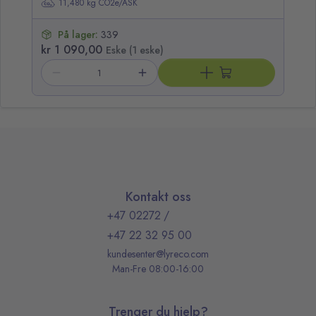
11,480 kg CO2e/ASK
På lager:
339
kr 1 090,00
kr
Eske (1 eske)
Kontakt oss
+47 02272
/
+47 22 32 95 00
kundesenter@lyreco.com
Man-Fre 08:00-16:00
Trenger du hjelp?