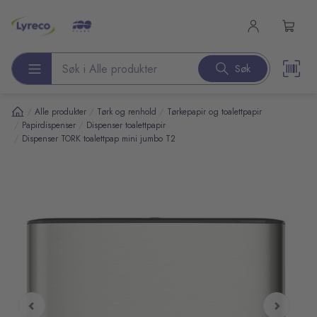
l hovedinnhold
Søk
Søk etter produkter
/
/
/
Alle produkter
Tørk og renhold
Tørkepapir og toalettpapir
/
/
Papirdispenser
Dispenser toalettpapir
/
Dispenser TORK toalettpap mini jumbo T2
pp over bilder