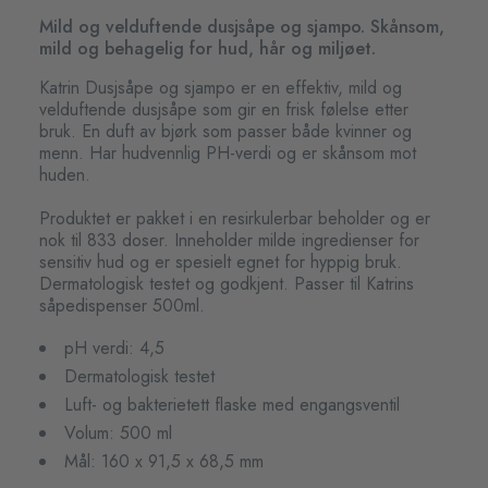
Mild og velduftende dusjsåpe og sjampo. Skånsom,
mild og behagelig for hud, hår og miljøet.
Katrin Dusjsåpe og sjampo er en effektiv, mild og
velduftende dusjsåpe som gir en frisk følelse etter
bruk. En duft av bjørk som passer både kvinner og
menn. Har hudvennlig PH-verdi og er skånsom mot
huden.
Produktet er pakket i en resirkulerbar beholder og er
nok til 833 doser. Inneholder milde ingredienser for
sensitiv hud og er spesielt egnet for hyppig bruk.
Dermatologisk testet og godkjent. Passer til Katrins
såpedispenser 500ml.
pH verdi: 4,5
Dermatologisk testet
Luft- og bakterietett flaske med engangsventil
Volum: 500 ml
Mål: 160 x 91,5 x 68,5 mm