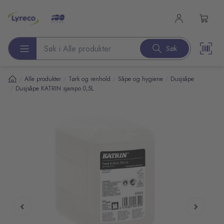
l hovedinnhold
Søk
Søk etter produkter
/
/
/
/
Alle produkter
Tørk og renhold
Såpe og hygiene
Dusjsåpe
/
Dusjsåpe KATRIN sjampo 0,5L
pp over bilder