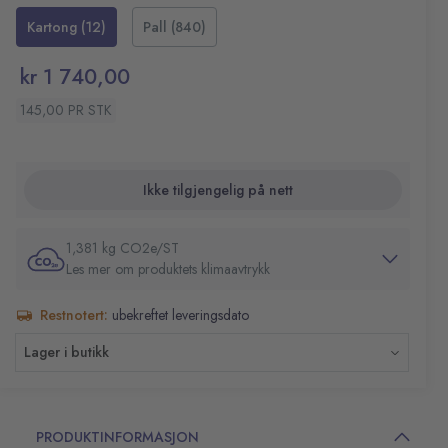
Produktet er pakket i en resirkulerbar beholder og er nok
Volum: 500 ml
Kartong (12)
Pall (840)
til 833 doser. Inneholder milde ingredienser for sensitiv
Mål: 160 x 91,5 x 68,5 mm
hud og er spesielt egnet for hyppig bruk.
kr 1 740,00
Dermatologisk testet og godkjent. Passer til Katrins
såpedispenser 500ml.
145,00 PR STK
Ikke tilgjengelig på nett
1,381 kg CO2e/ST
Les mer om produktets klimaavtrykk
Restnotert:
ubekreftet leveringsdato
Lager i butikk
PRODUKTINFORMASJON