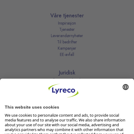
Våre tjenester
Inspirasjon
Tjenester
Leverandørnyheter
Til bedrifter
Kampanjer
EE-avfall
Juridisk
Informasjonskapsler
Kjøpsbetingelser
Personvernerklæring
Vilkår
Vilkår for kundeklubben
Likestillingsredegjørelse
Åpenhetsloven
Endre dine personvernsinnstillinger