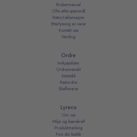
Brukermanual
Ofte stilte spørsmål
Retur/reklamasjon
Etterlysning av varer
Kontakt oss
Varsling
Ordre
Innkjøpslister
Ordreoversikt
Statistikk
Restordre
Skaffevarer
Lyreco
Om oss
Miljø og bærekraft
Produktmerking
Finn din butikk