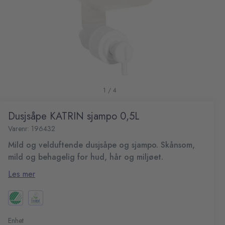
1 / 4
Dusjsåpe KATRIN sjampo 0,5L
Varenr: 196432
Mild og velduftende dusjsåpe og sjampo. Skånsom,
mild og behagelig for hud, hår og miljøet.
Katrin Dusjsåpe og sjampo er en effektiv, mild og
Les mer
velduftende dusjsåpe som gir en frisk følelse etter bruk.
En duft av bjørk som passer både kvinner og menn. Har
pH verdi: 4,5
hudvennlig PH-verdi og er skånsom mot huden.
Dermatologisk testet
Luft- og bakterietett flaske med engangsventil
Enhet