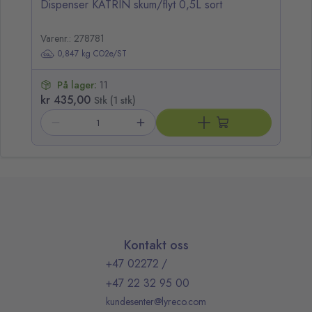
Dispenser KATRIN skum/flyt 0,5L sort
Di
Varenr.: 278781
Va
0,847 kg CO2e/ST
På lager:
11
kr 435,00
kr
Stk (1 stk)
Kontakt oss
+47 02272
/
+47 22 32 95 00
kundesenter@lyreco.com