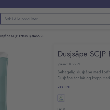
Søk etter produkter
usjsåpe SCJP Estesol sjampo 2L
Dusjsåpe SCJP 
Varenr: 109291
Behagelig dusjsåpe med forf
Dusjsåpe for hår og kropp med 
Egnet til bruk i dusjområder på
Les mer
pH-verdi: 4.0-5.0
Med parfyme
Inneholder fuktighetsgiven
huden med en myk følels
Enhet