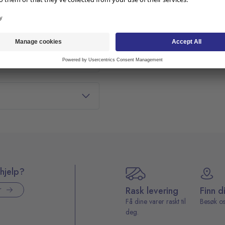
ørring av huden og
hjelp?
Rask levering
Finn d
r
Få dine varer raskt til
Besøk os
deg.