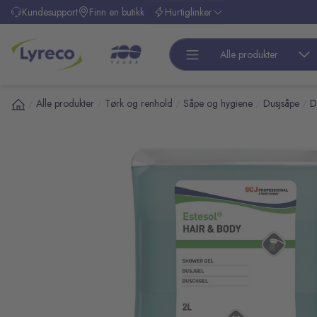
l hovedinnhold
Kundesupport
Finn en butikk
Hurtiglinker
Alle produkter
Alle produkter
Tørk og renhold
Såpe og hygiene
Dusjsåpe
D
/
/
/
/
/
pp over bilder