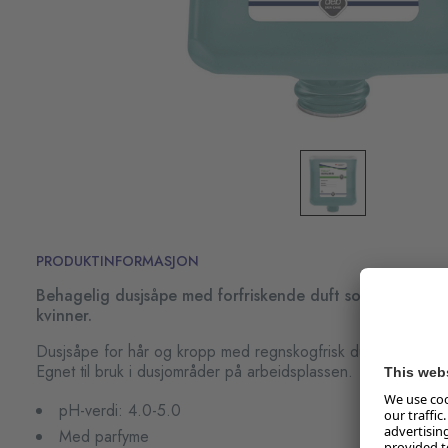
PRODUKTINFORMASJON
Behagelig dusjsåpe med forfriskende duft som kan bru
kvinner.
Dusjsåpe for hår og kropp med regnskogfrisk duft.
Egnet til bruk i dusjområder på arbeidsplassen.
pH-verdi: 4.0-5.0
Med parfyme