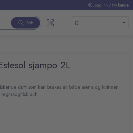
Logg inn / Ny kunde
Søk
Estesol sjampo 2L
riskende duft som kan brukes av både menn og kvinner.
regnskogfrisk duft.
 arbeidsplassen.
de ingredienser - motvirker uttørring av huden og etterlater
e