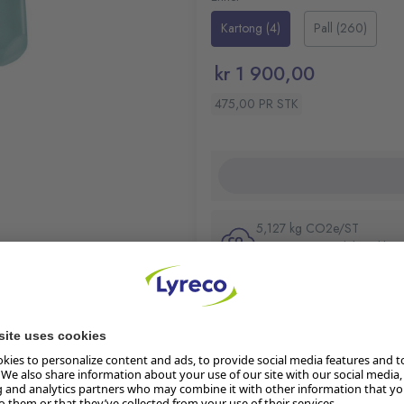
Kartong (4)
Pall (260)
kr 1 900,00
475,00 PR STK
5,127 kg CO2e/ST
Les mer om produktets klima
kes av både menn og
Restnotert:
ubekreftet leverings
Lager i butikk