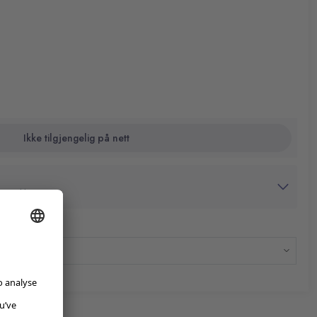
Ikke tilgjengelig på nett
avtrykk
dato