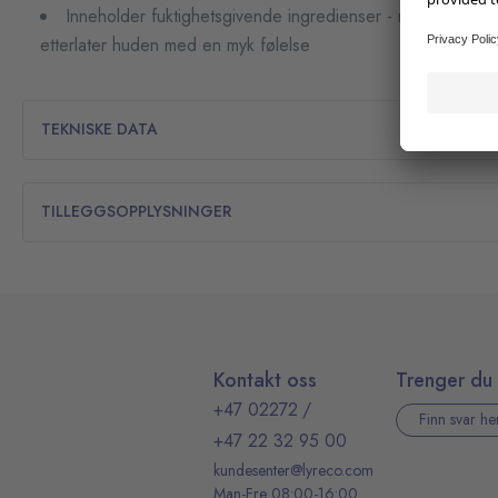
Inneholder fuktighetsgivende ingredienser - motvirker utt
etterlater huden med en myk følelse
TEKNISKE DATA
TILLEGGSOPPLYSNINGER
Kontakt oss
Trenger du 
+47 02272
/
Finn svar he
+47 22 32 95 00
kundesenter@lyreco.com
Man-Fre 08:00-16:00