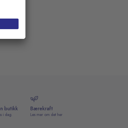
in butikk
Bærekraft
s i dag.
Les mer om det her