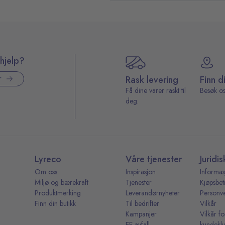
hjelp?
Rask levering
Finn d
r
Få dine varer raskt til
Besøk os
deg.
Lyreco
Våre tjenester
Juridis
Om oss
Inspirasjon
Informas
Miljø og bærekraft
Tjenester
Kjøpsbet
Produktmerking
Leverandørnyheter
Personv
Finn din butikk
Til bedrifter
Vilkår
Kampanjer
Vilkår fo
EE-avfall
kundekl