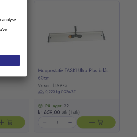
k
Moppestativ TASKI Ultra Plus brlås.
60cm
Varenr.: 149973
0,220 kg CO2e/ST
På lager:
32
kr 659,00
Stk (1 stk)