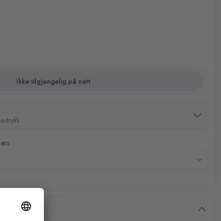
Ikke tilgjengelig på nett
avtrykk
dato