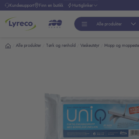
l hovedinnhold
Kundesupport
Finn en butikk
Hurtiglinker
Alle produkter
Alle produkter
Tørk og renhold
Vaskeutstyr
Mopp og moppestat
/
/
/
/
pp over bilder