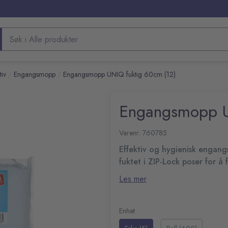
Søk etter produkter
iv
Engangsmopp
Engangsmopp UNIQ fuktig 60cm (12)
/
/
Engangsmopp U
Varenr: 760785
Effektiv og hygienisk engang
fuktet i ZIP-Lock poser for å
fuktige.
Mopp som egner seg glimrende 
Les mer
enkelthet og høy tilgjengelighet 
Størrelse: 60 cm
Enhet