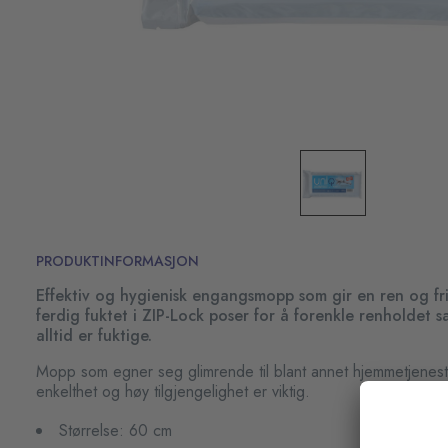
PRODUKTINFORMASJON
Effektiv og hygienisk engangsmopp som gir en ren og fri
ferdig fuktet i ZIP-Lock poser for å forenkle renholdet 
alltid er fuktige.
Mopp som egner seg glimrende til blant annet hjemmetjenes
enkelthet og høy tilgjengelighet er viktig.
Størrelse: 60 cm