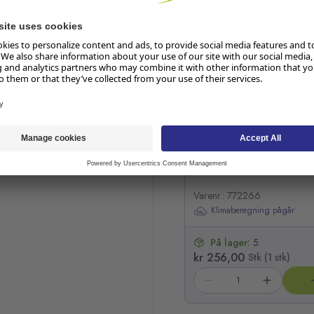
Hopp over listen
Mellomlagspad UNIQ my
Varenr.: 772266
Klimaberegning pågår
På lager:
5
kr 256,00
Stk (1 stk)