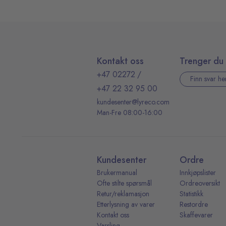
Kontakt oss
Trenger du 
+47 02272
/
Finn svar he
+47 22 32 95 00
kundesenter@lyreco.com
Man-Fre 08:00-16:00
Kundesenter
Ordre
Brukermanual
Innkjøpslister
Ofte stilte spørsmål
Ordreoversikt
Retur/reklamasjon
Statistikk
Etterlysning av varer
Restordre
Kontakt oss
Skaffevarer
Varsling