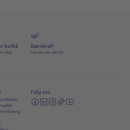
in butikk
Bærekraft
s i dag.
Les mer om det her
k
Følg oss
jonskapsler
ingelser
ernerklæring
r
ubben