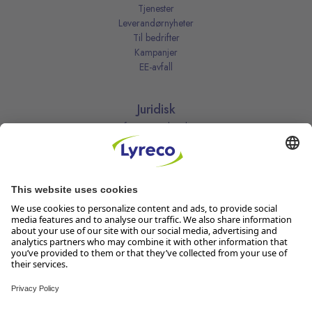
Tjenester
Leverandørnyheter
Til bedrifter
Kampanjer
EE-avfall
Juridisk
Informasjonskapsler
Kjøpsbetingelser
Personvernerklæring
Vilkår
Vilkår for kundeklubben
Likestillingsredegjørelse
Åpenhetsloven
Endre dine personvernsinnstillinger
Følg oss