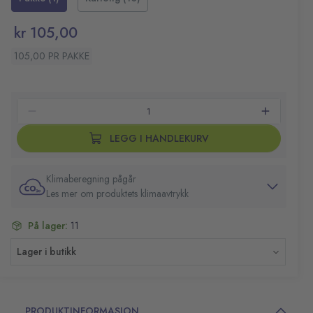
Fare- og sikkerhetsinformasjon: EUH208,
Inneholder 1,2-benzisotiazol-3(2H)-on. Kan gi en
kr 105,00
allergisk reaksjon.
105,00 PR PAKKE
LEGG I HANDLEKURV
Klimaberegning pågår
Les mer om produktets klimaavtrykk
På lager:
11
Lager i butikk
PRODUKTINFORMASJON