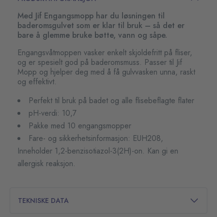
Med Jif Engangsmopp har du løsningen til
baderomsgulvet som er klar til bruk – så det er
bare å glemme bruke bøtte, vann og såpe.
Engangsvåtmoppen vasker enkelt skjoldefritt på fliser,
og er spesielt god på baderomsmuss. Passer til Jif
Mopp og hjelper deg med å få gulvvasken unna, raskt
og effektivt.
Perfekt til bruk på badet og alle flisebeflagte flater
pH-verdi: 10,7
Pakke med 10 engangsmopper
Fare- og sikkerhetsinformasjon: EUH208,
Inneholder 1,2-benzisotiazol-3(2H)-on. Kan gi en
allergisk reaksjon.
TEKNISKE DATA