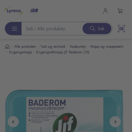
l hovedinnhold
Søk
Søk etter produkter
/
/
/
/
Alle produkter
Tørk og renhold
Vaskeutstyr
Mopp og moppestativ
/
/
Engangsmopp
Engangsvåtmopp JIF Baderom (10)
pp over bilder