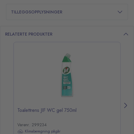
TILLEGGSOPPLYSNINGER
RELATERTE PRODUKTER
opp over listen
Toalettrens JIF WC gel 750ml
En
Varenr.: 299234
Va
Klimaberegning pågår