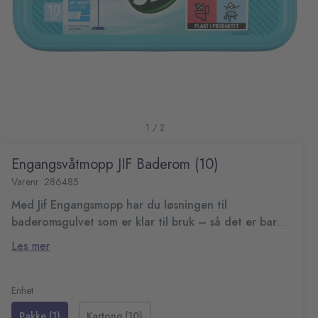
1 / 2
Engangsvåtmopp JIF Baderom (10)
Varenr: 286485
Med Jif Engangsmopp har du løsningen til
baderomsgulvet som er klar til bruk – så det er bare
å glemme bruke bøtte, vann og såpe.
Engangsvåtmoppen vasker enkelt skjoldefritt på fliser, og
Les mer
er spesielt god på baderomsmuss. Passer til Jif Mopp og
hjelper deg med å få gulvvasken unna, raskt og effektivt.
Perfekt til bruk på badet og alle flisebeflagte flater
pH-verdi: 10,7
Enhet
Pakke med 10 engangsmopper
Pakke (1)
Kartong (10)