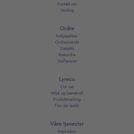
Kontakt oss
Varsling
Ordre
Innkjøpslister
Ordreoversikt
Statistikk
Restordre
Skaffevarer
Lyreco
Om oss
Miljø og bærekraft
Produktmerking
Finn din butikk
Våre tjenester
Inspirasjon