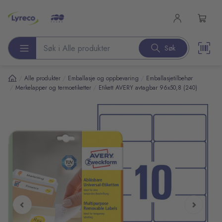
l hovedinnhold
Søk
Søk etter produkter
/
/
/
Alle produkter
Emballasje og oppbevaring
Emballasjetilbehør
/
/
Merkelapper og termoetiketter
Etikett AVERY avtagbar 96x50,8 (240)
pp over bilder