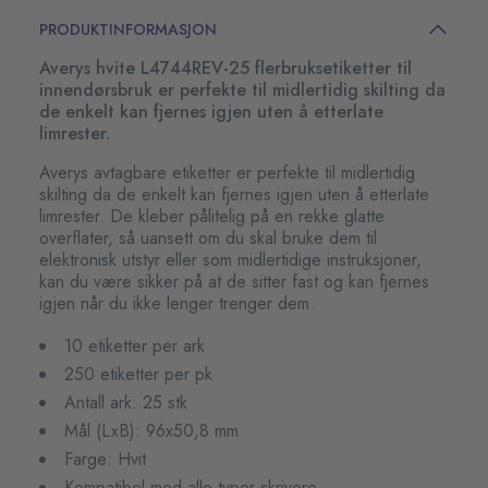
PRODUKTINFORMASJON
Averys hvite L4744REV-25 flerbruksetiketter til
innendørsbruk er perfekte til midlertidig skilting da
de enkelt kan fjernes igjen uten å etterlate
limrester.
Averys avtagbare etiketter er perfekte til midlertidig
skilting da de enkelt kan fjernes igjen uten å etterlate
limrester. De kleber pålitelig på en rekke glatte
overflater, så uansett om du skal bruke dem til
elektronisk utstyr eller som midlertidige instruksjoner,
kan du være sikker på at de sitter fast og kan fjernes
igjen når du ikke lenger trenger dem.
10 etiketter per ark
250 etiketter per pk
Antall ark: 25 stk
Mål (LxB): 96x50,8 mm
Farge: Hvit
Kompatibel med alle typer skrivere