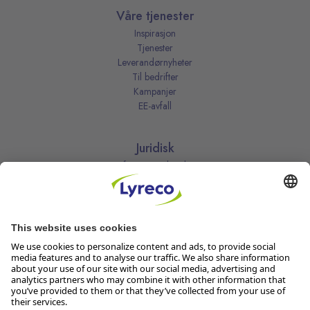
Våre tjenester
Inspirasjon
Tjenester
Leverandørnyheter
Til bedrifter
Kampanjer
EE-avfall
Juridisk
Informasjonskapsler
Kjøpsbetingelser
Personvernerklæring
Vilkår
Vilkår for kundeklubben
Likestillingsredegjørelse
Åpenhetsloven
Endre dine personvernsinnstillinger
Følg oss