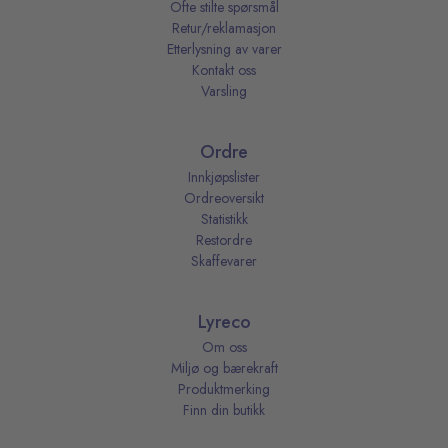
Ofte stilte spørsmål
Retur/reklamasjon
Etterlysning av varer
Kontakt oss
Varsling
Ordre
Innkjøpslister
Ordreoversikt
Statistikk
Restordre
Skaffevarer
Lyreco
Om oss
Miljø og bærekraft
Produktmerking
Finn din butikk