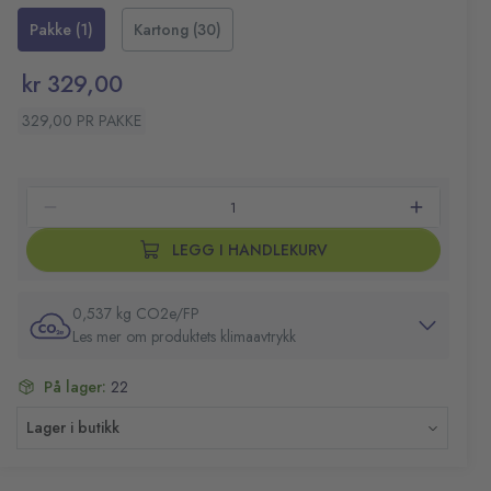
de sitter fast og kan fjernes igjen når du ikke lenger
Mål (LxB): 96x50,8 mm
Pakke (1)
Kartong (30)
trenger dem.
Farge: Hvit
Kompatibel med alle typer skrivere
kr 329,00
329,00 PR PAKKE
LEGG I HANDLEKURV
0,537 kg CO2e/FP
Les mer om produktets klimaavtrykk
På lager:
22
Lager i butikk