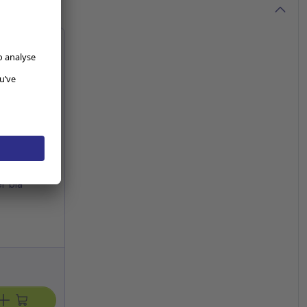
r blå