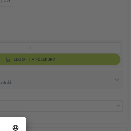
l (108)
LEGG I HANDLEKURV
avtrykk