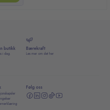
in butikk
Bærekraft
s i dag.
Les mer om det her
k
Følg oss
jonskapsler
ingelser
ernerklæring