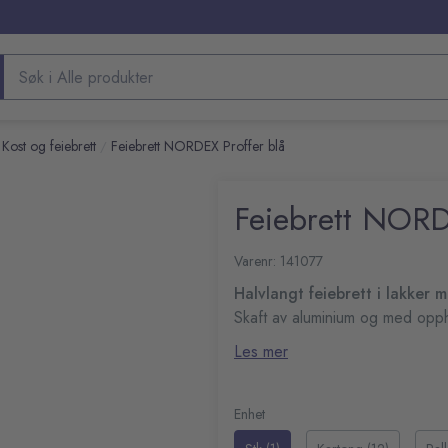
Søk etter produkter
Kost og feiebrett
Feiebrett NORDEX Proffer blå
/
Feiebrett NORD
Varenr: 141077
Halvlangt feiebrett i lakker 
Skaft av aluminium og med opp
Holdbar
Les mer
Langt skaft for uanstrengt
Komfortabel i bruk
Feiekost selges separat
Enhet
Materiale: Plast og alumi