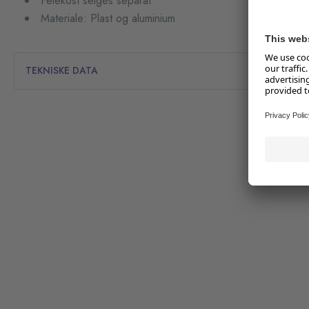
Feiekost selges separat
Materiale: Plast og aluminium
TEKNISKE DATA