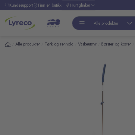
l hovedinnhold
Kundesupport
Finn en butikk
Hurtiglinker
Alle produkter
Alle produkter
Tørk og renhold
Vaskeutstyr
Børster og koster
/
/
/
/
/
pp over bilder