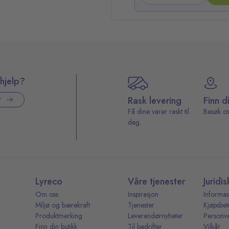
hjelp?
Rask levering
Finn d
r
Få dine varer raskt til
Besøk os
deg.
Lyreco
Våre tjenester
Juridis
Om oss
Inspirasjon
Informas
Miljø og bærekraft
Tjenester
Kjøpsbet
Produktmerking
Leverandørnyheter
Personv
Finn din butikk
Til bedrifter
Vilkår