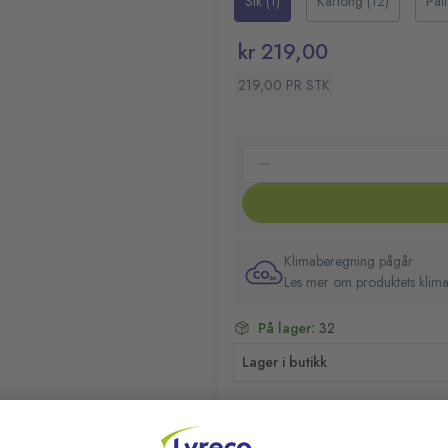
Stk (1)
Kartong (12)
Pal
kr 219,00
219,00 PR STK
Klimaberegning pågår
Les mer om produktets klima
På lager:
32
Lager i butikk