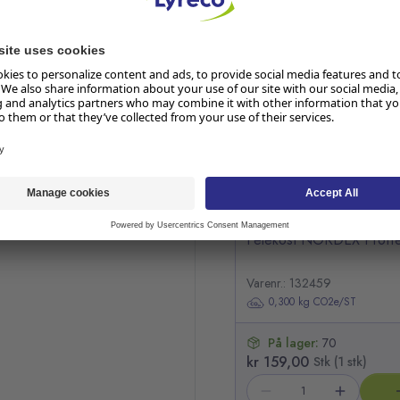
RELATERTE PRODUKTER
Hopp over listen
Feiekost NORDEX Proffe
Varenr.: 132459
0,300 kg CO2e/ST
På lager:
70
kr 159,00
Stk (1 stk)