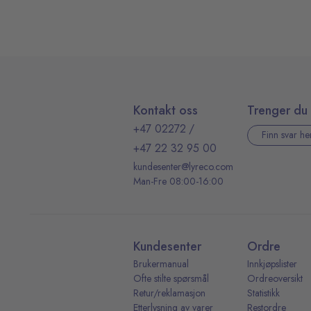
Kontakt oss
Trenger du 
+47 02272
/
Finn svar he
+47 22 32 95 00
kundesenter@lyreco.com
Man-Fre 08:00-16:00
Kundesenter
Ordre
Brukermanual
Innkjøpslister
Ofte stilte spørsmål
Ordreoversikt
Retur/reklamasjon
Statistikk
Etterlysning av varer
Restordre