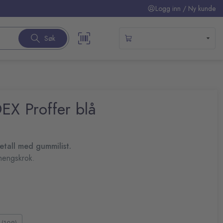
Logg inn / Ny kunde
Søk
EX Proffer blå
metall med gummilist.
hengskrok.
 feiing
nium