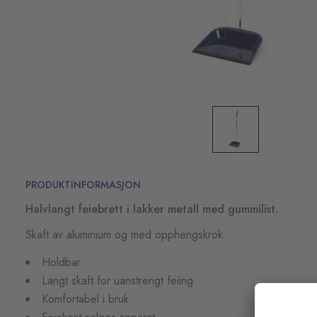
PRODUKTINFORMASJON
Halvlangt feiebrett i lakker metall med gummilist.
Skaft av aluminium og med opphengskrok.
Holdbar
Langt skaft for uanstrengt feiing
Komfortabel i bruk