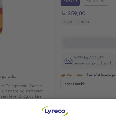
Pakke (1)
Kartong (10)
arbeid og skriving. Colorparad
Lang cap off-tid og ventile
oppbevaring og organisering.
Spiss på 0,4 mm for detal
kr 359,00
Inkluderer praktisk penne
359,00 PR PAKKE
0,972 kg CO2e/FP
Les mer om produktets klima
Restnotert:
ubekreftet leverings
orparade.
Lager i butikk
liner Colorparade! Denne
v kunstnere og skribenter
nnes levetid, og du kan
 Den sekskantede
ge cap off-tiden og
RELATERTE PRODUKTER
nger den. Med en spiss på