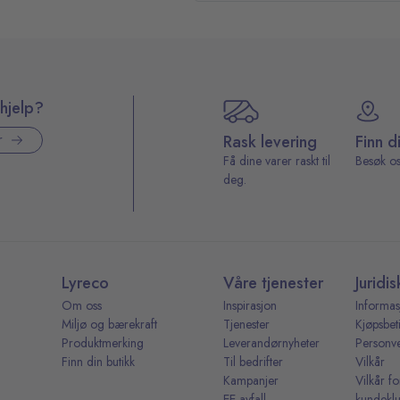
hjelp?
Rask levering
Finn d
r
Få dine varer raskt til
Besøk os
deg.
Lyreco
Våre tjenester
Juridis
Om oss
Inspirasjon
Informas
Miljø og bærekraft
Tjenester
Kjøpsbet
Produktmerking
Leverandørnyheter
Personv
Finn din butikk
Til bedrifter
Vilkår
Kampanjer
Vilkår fo
EE-avfall
kundekl