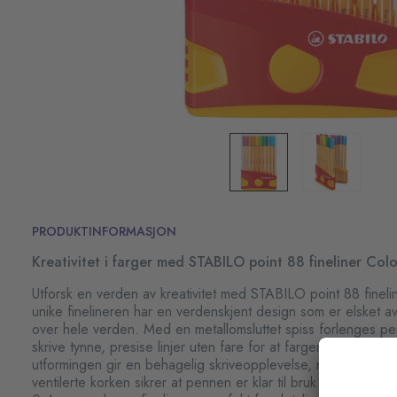
PRODUKTINFORMASJON
Kreativitet i farger med STABILO point 88 fineliner Col
Utforsk en verden av kreativitet med STABILO point 88 fine
unike finelineren har en verdenskjent design som er elsket a
over hele verden. Med en metallomsluttet spiss forlenges pe
skrive tynne, presise linjer uten fare for at fargen flyter ut.
utformingen gir en behagelig skriveopplevelse, mens den lan
ventilerte korken sikrer at pennen er klar til bruk når du tre