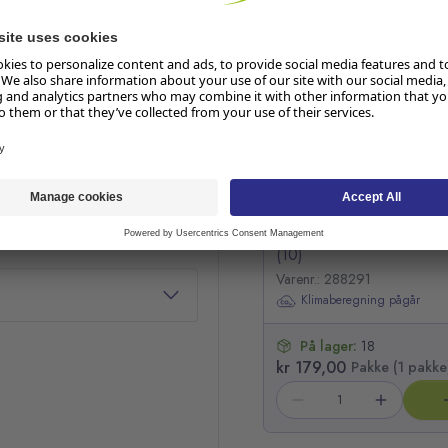
skriving. Colorparade-
Hopp over listen
aring og organisering.
Fiberpenn STABILO Point
(10)
Varenr.: 288291
Klimaberegning pågår
På lager:
18
kr 179,00
Pakke (1 pakke