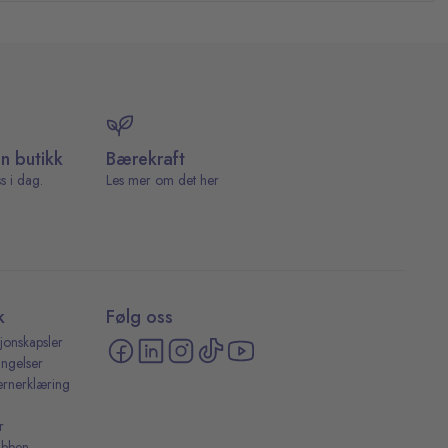
in butikk
Bærekraft
s i dag.
Les mer om det her
k
Følg oss
jonskapsler
ingelser
ernerklæring
r
ubben