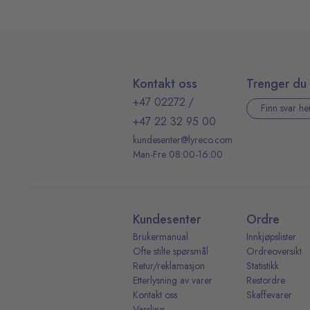
Kontakt oss
Trenger du 
+47 02272
/
Finn svar he
+47 22 32 95 00
kundesenter@lyreco.com
Man-Fre 08:00-16:00
Kundesenter
Ordre
Brukermanual
Innkjøpslister
Ofte stilte spørsmål
Ordreoversikt
Retur/reklamasjon
Statistikk
Etterlysning av varer
Restordre
Kontakt oss
Skaffevarer
Varsling