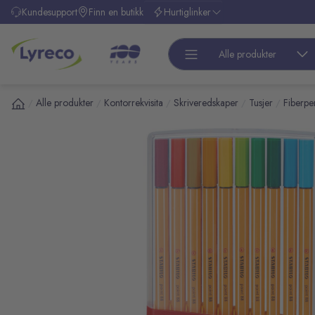
l hovedinnhold
Kundesupport
Finn en butikk
Hurtiglinker
Alle produkter
Alle produkter
Kontorrekvisita
Skriveredskaper
Tusjer
Fiberpe
/
/
/
/
/
pp over bilder