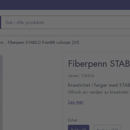
Søk etter produkter
nn
Fiberpenn STABILO Point88 colorpar (20)
/
Fiberpenn STAB
Varenr: 119614
Kreativitet i farger med STA
Utforsk en verden av kreativit
finelineren har en verdenskjent
Les mer
verden. Med en metallomsluttet 
Verdenskjent design for på
presise linjer uten fare for at 
Metallomsluttet spiss for 
skriveopplevelse, mens den lang
Skriv tynne, fine linjer ute
Enhet
til bruk når du trenger den. Me
Seks-kantet design for ko