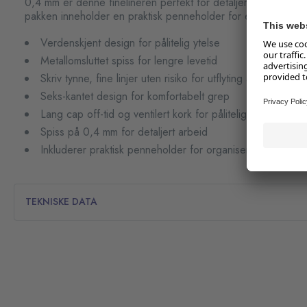
0,4 mm er denne finelineren perfekt for detaljert arbeid og 
pakken inneholder en praktisk penneholder for enkel oppbev
Verdenskjent design for pålitelig ytelse
Metallomsluttet spiss for lengre levetid
Skriv tynne, fine linjer uten risiko for utflyting av farge
Seks-kantet design for komfortabelt grep
Lang cap off-tid og ventilert kork for pålitelig ytelse
Spiss på 0,4 mm for detaljert arbeid
Inkluderer praktisk penneholder for organisering
TEKNISKE DATA