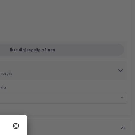
e-pakken inneholder en praktisk penneholder for enkel
rt kork for pålitelig ytelse
jert arbeid
holder for organisering
Ikke tilgjengelig på nett
avtrykk
dato