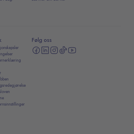
k
Følg oss
jonskapsler
ingelser
ernerklæring
r
ubben
ingsredegjørelse
sloven
ine
rnsinnstillinger