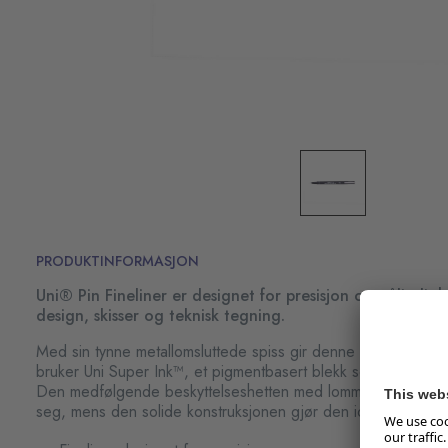
PRODUKTINFORMASJON
Uni® Pin Fineliner er designet for presisjon og påliteligh
design, skisser og teknisk tegning.
Med sin tynne metallomsluttede spiss gir denne pennen jevne
bruker Uni Super Ink™, et pigmentbasert blekk som er vanntett
Den medfølgende beskyttelseshetten med lommeklips gjør de
seg, mens den solide konstruksjonen gjør den ideell for bru