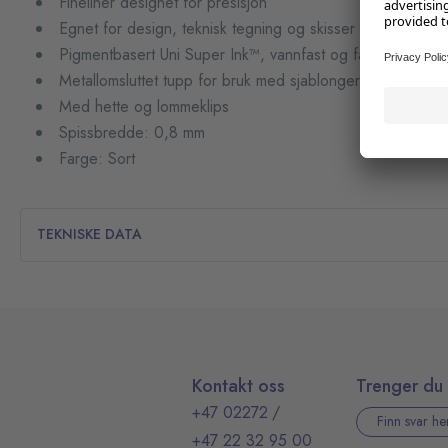
Fineliner designet for presisjon
Egnet for design, teknisk tegning og skisser
Pigmentbasert Uni Super Ink™, vannfast og fargebestandi
Metallomsluttet tupp for bruk med sjablonger
Med hette og lommeklips
Spissbredde: 0,8 mm
Farge: Sort
TEKNISKE DATA
Kontakt oss
Trenger du 
+47 02272
/
Finn svar he
+47 22 32 95 00