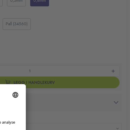
0,5mm
0,8mm
bruk med sjablonger
Pall (34560)
LEGG I HANDLEKURV
avtrykk