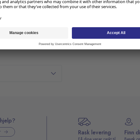
g
hjelp?
Rask levering
Finn d
r
Få dine varer raskt til
Besøk os