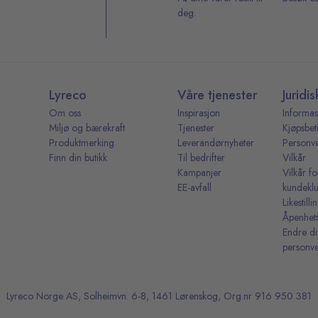
deg.
Lyreco
Våre tjenester
Juridis
Om oss
Inspirasjon
Informas
Miljø og bærekraft
Tjenester
Kjøpsbet
Produktmerking
Leverandørnyheter
Personv
Finn din butikk
Til bedrifter
Vilkår
Kampanjer
Vilkår fo
EE-avfall
kundekl
Likestill
Åpenhet
Endre d
personve
Lyreco Norge AS, Solheimvn. 6-8, 1461 Lørenskog, Org.nr 916 950 381