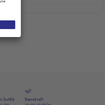
in butikk
Bærekraft
s i dag.
Les mer om det her