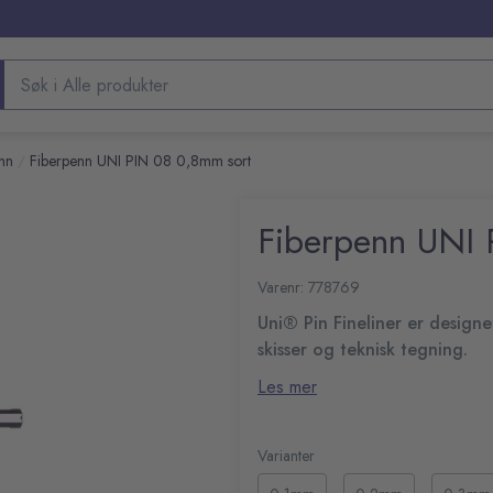
Søk etter produkter
nn
Fiberpenn UNI PIN 08 0,8mm sort
/
Fiberpenn UNI 
Varenr: 778769
Uni® Pin Fineliner er designet
skisser og teknisk tegning.
Med sin tynne metallomsluttede
Les mer
Uni Super Ink™, et pigmentbaser
medfølgende beskyttelseshette
Fineliner designet for pre
den solide konstruksjonen gjør 
Egnet for design, teknisk
Varianter
Pigmentbasert Uni Super 