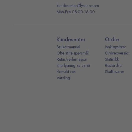
kundesenter@lyreco.com
Man-Fre 08:00-16:00
Kundesenter
Ordre
Brukermanual
Innkjøpslister
Ofte stilte spørsmål
Ordreoversikt
Retur/reklamasjon
Statistikk
Etterlysning av varer
Restordre
Kontakt oss
Skaffevarer
Varsling