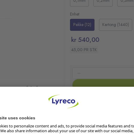
0,1mm
0,2mm
0,3mm
Metallomsluttet tupp for 
Med hette og lommeklips
Enhet
Spissbredde: 0,8 mm
Pakke (12)
Kartong (1440)
Farge: Sort
kr 540,00
45,00 PR STK
et og er perfekt for
Klimaberegning pågår
 og skarpe linjer. Den
Les mer om produktets klima
 og falmer ikke over tid.
t enkelt å ta den med
På lager:
324
k med sjablonger.
Lager i butikk