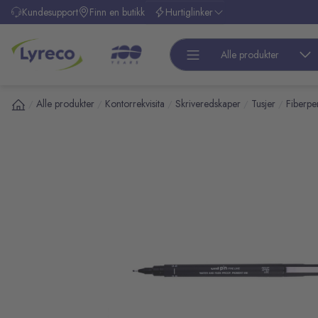
l hovedinnhold
Kundesupport
Finn en butikk
Hurtiglinker
Alle produkter
Alle produkter
Kontorrekvisita
Skriveredskaper
Tusjer
Fiberpe
/
/
/
/
/
pp over bilder