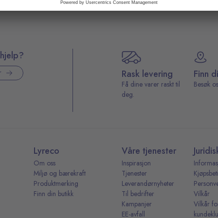
hjelp?
Rask levering
Finn d
r
Få dine varer raskt til
Besøk os
deg.
Lyreco
Våre tjenester
Juridis
Om oss
Inspirasjon
Informas
Miljø og bærekraft
Tjenester
Kjøpsbet
Produktmerking
Leverandørnyheter
Personv
Finn din butikk
Til bedrifter
Vilkår
Kampanjer
Vilkår fo
EE-avfall
kundekl