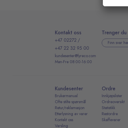
Kontakt oss
Trenger du 
+47 02272
/
Finn svar he
+47 22 32 95 00
kundesenter@lyreco.com
Man-Fre 08:00-16:00
Kundesenter
Ordre
Brukermanual
Innkjøpslister
Ofte stilte spørsmål
Ordreoversikt
Retur/reklamasjon
Statistikk
Etterlysning av varer
Restordre
Kontakt oss
Skaffevarer
Varsling