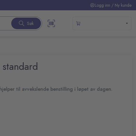
Logg inn / Ny kunde
Søk
a standard
hjelper til avvekslende benstilling i løpet av dagen.