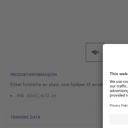
PRODUKTINFORMASJON
Enkel fotstøtte av plast, som hjelper til avvekslende bens
Mål: 45x32,4x13 cm
TEKNISKE DATA