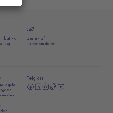
in butikk
Bærekraft
s i dag.
Les mer om det her
k
Følg oss
jonskapsler
ingelser
ernerklæring
r
ubben