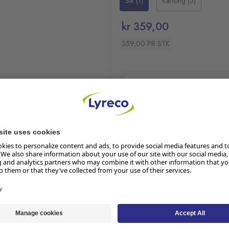
Stk (1)
Kartong (5)
kr 359,00
359,00 PR STK
Klimaberegning pågår
Les mer om produktets klima
tilling i løpet av dagen.
På lager:
26
Lager i butikk