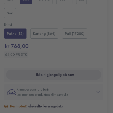
komfort i hvert strøk. Den glir jevnt over papiret med en
papiret
fin spiss og tåler utallige korrigeringer. Påfyllbar og
Ergonomisk grep for komfortabel skriving
Sort
slitesterk – en innovativ penn for deg som vil ha
Dekorativ kropp med tatoveringsmønster
fleksibilitet i skrivehverdagen.
Påfyllbar og økonomisk i bruk
Enhet
Spissebredde: 0,7mm
Farge: Lilla
Pakke (12)
Kartong (864)
Pall (17280)
kr 768,00
64,00 PR STK
Ikke tilgjengelig på nett
Klimaberegning pågår
Les mer om produktets klimaavtrykk
Restnotert:
ubekreftet leveringsdato