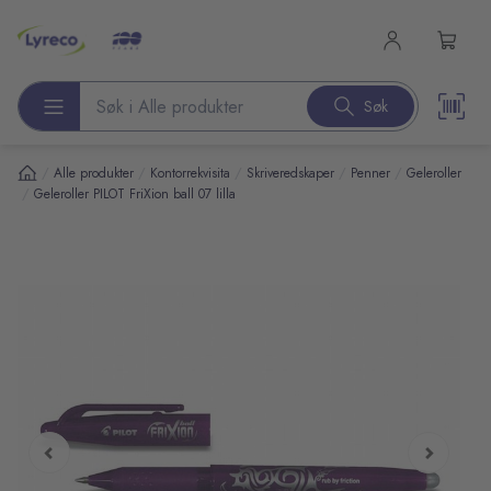
l hovedinnhold
Søk
Søk etter produkter
/
/
/
/
/
Alle produkter
Kontorrekvisita
Skriveredskaper
Penner
Geleroller
/
Geleroller PILOT FriXion ball 07 lilla
pp over bilder