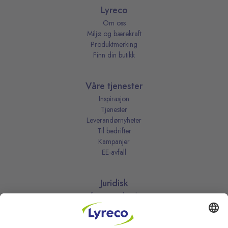
Lyreco
Om oss
Miljø og bærekraft
Produktmerking
Finn din butikk
Våre tjenester
Inspirasjon
Tjenester
Leverandørnyheter
Til bedrifter
Kampanjer
EE-avfall
Juridisk
Informasjonskapsler
Kjøpsbetingelser
Personvernerklæring