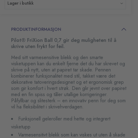
Lager i butikk
PRODUKTINFORMASJON
Pilot® FriXion Ball 0,7 gir deg muligheten til å
skrive uten frykt for feil.
Med sitt varmesensitive blekk og den smarte
visketuppen kan du enkelt fjerne det du har skrevet og
skrive på nytt, uten at papiret tar skade. Pennen
kombinerer funksjonalitet med stil, takket være det
dekorative tatoveringsdesignet og et ergonomisk grep
som gir komfort i hvert strøk. Den glir jevnt over papiret
med en fin spiss og tåler utallige korrigeringer.
Påfyllbar og slitesterk – en innovativ penn for deg som
vil ha fleksibilitet i skrivehverdagen.
Funksjonell geleroller med hette og integrert
visketupp
Varmesensitivt blekk som kan viskes ut uten å skade