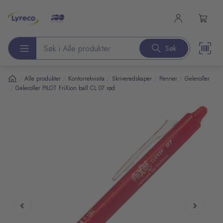
l hovedinnhold
Søk
Søk etter produkter
/
/
/
/
/
Alle produkter
Kontorrekvisita
Skriveredskaper
Penner
Geleroller
/
Geleroller PILOT FriXion ball CL 07 rød
pp over bilder