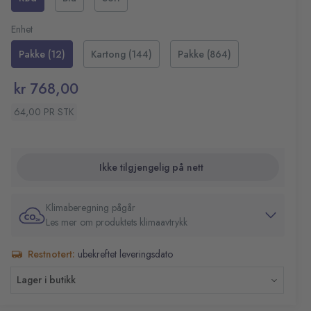
dekorert med et moderne tatoveringsmønster. Det
papiret
ergonomiske grepet sikrer god komfort, og blekkpatronen
Ergonomisk grep for komfortabel skriving
Enhet
kan byttes når den er tom. En praktisk, påfyllbar penn som
Dekorativ kropp med tatoveringsmønster
Pakke (12)
Kartong (144)
Pakke (864)
gir deg kontroll på detaljene.
Påfyllbar og økonomisk i bruk
Spissebredde: 0,7mm
kr 768,00
Farge: Rød
64,00 PR STK
Ikke tilgjengelig på nett
Klimaberegning pågår
Les mer om produktets klimaavtrykk
Restnotert:
ubekreftet leveringsdato
Lager i butikk