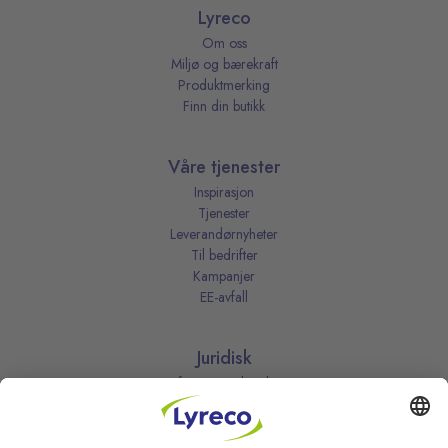
Lyreco
Om oss
Miljø og bærekraft
Produktmerking
Finn din butikk
Våre tjenester
Inspirasjon
Tjenester
Leverandørnyheter
Til bedrifter
Kampanjer
EE-avfall
Juridisk
Informasjonskapsler
Kjøpsbetingelser
Personvernerklæring
Vilkår