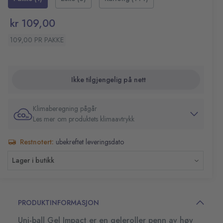
skrivefølelse til siste blekkdråpe
Plastfri emballasje
kr 109,00
Farge: sort
109,00 PR PAKKE
Ikke tilgjengelig på nett
Klimaberegning pågår
Les mer om produktets klimaavtrykk
Restnotert:
ubekreftet leveringsdato
Lager i butikk
PRODUKTINFORMASJON
Uni-ball Gel Impact er en geleroller penn av høy