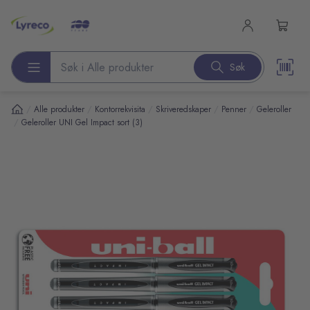
l hovedinnhold
Søk
Søk etter produkter
/
/
/
/
/
Alle produkter
Kontorrekvisita
Skriveredskaper
Penner
Geleroller
/
Geleroller UNI Gel Impact sort (3)
pp over bilder