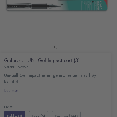
1 / 1
Geleroller UNI Gel Impact sort (3)
Varenr: 152896
Uni-ball Gel Impact er en geleroller penn av høy
kvalitet.
Pennen inneholder Uni Super Inc som er utviklet for å
Les mer
hindre at blekket bleker.
Blekket tåler også å bli utsatt for vann, uten at
blekket forsvinner
Enhet
Pennen har en 1mm spiss som gir den en behagelig
Pakke (1)
Eske (6)
Kartong (144)