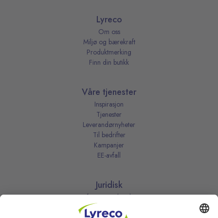
Lyreco
Om oss
Miljø og bærekraft
Produktmerking
Finn din butikk
Våre tjenester
Inspirasjon
Tjenester
Leverandørnyheter
Til bedrifter
Kampanjer
EE-avfall
Juridisk
Informasjonskapsler
Kjøpsbetingelser
Personvernerklæring