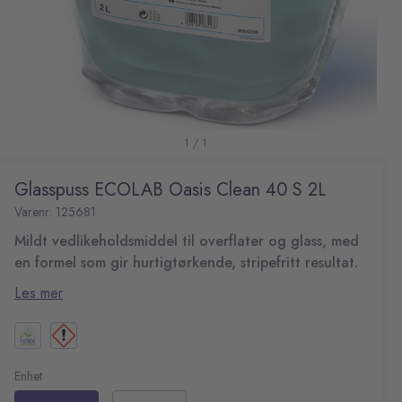
1 / 1
Glasspuss ECOLAB Oasis Clean 40 S 2L
Varenr: 125681
Mildt vedlikeholdsmiddel til overflater og glass, med
en formel som gir hurtigtørkende, stripefritt resultat.
Oasis Clean 40S har nøytral pH og er biologisk
Les mer
nedbrytbar. Mild mot huden og ømtålige overflater.
pH-verdi: 6,3-7,3
2 liter
Fare- og sikkerhetsinformasjon:
Enhet
H319 Gir alvorlig øyeirritasjon.