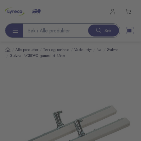
l hovedinnhold
Søk
Søk etter produkter
/
/
/
/
/
Alle produkter
Tørk og renhold
Vaskeutstyr
Nal
Gulvnal
/
Gulvnal NORDEX gummilist 45cm
pp over bilder