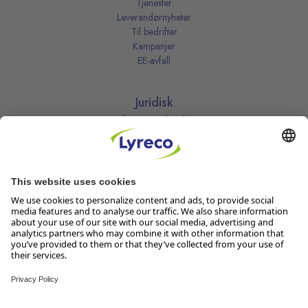
Tjenester
Leverandørnyheter
Til bedrifter
Kampanjer
EE-avfall
Juridisk
Informasjonskapsler
Kjøpsbetingelser
Personvernerklæring
Vilkår
Vilkår for kundeklubben
Likestillingsredegjørelse
Åpenhetsloven
Endre dine personvernsinnstillinger
Følg oss