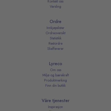
Kontakt oss
Varsling
Ordre
Innkjøpslister
Ordreoversikt
Statistikk
Restordre
Skaffevarer
Lyreco
Om oss
Miljø og bærekraft
Produktmerking
Finn din butikk
Våre tjenester
Inspirasjon