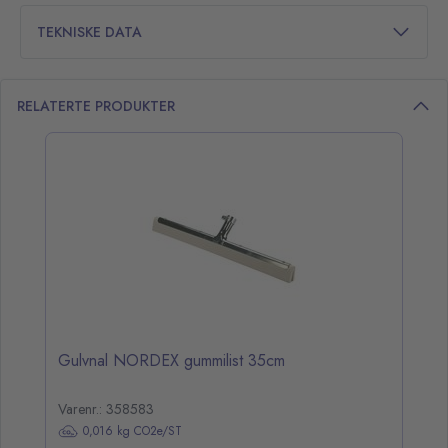
TEKNISKE DATA
RELATERTE PRODUKTER
opp over listen
Gulvnal NORDEX gummilist 35cm
Varenr.: 358583
0,016 kg CO2e/ST