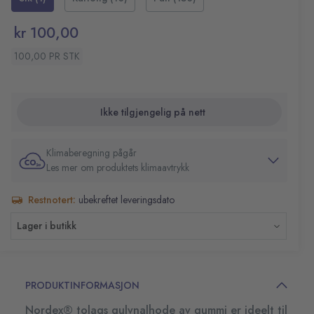
Unikt klemmesystem
Lang holdbarhet
kr 100,00
Skaftet følger ikke med
Materiale: Gummi og aluminium
100,00 PR STK
Farge: Hvit
Vekt: 250 g
Bredde: 450 mm
Ikke tilgjengelig på nett
Klimaberegning pågår
Les mer om produktets klimaavtrykk
Restnotert:
ubekreftet leveringsdato
Lager i butikk
PRODUKTINFORMASJON
Nordex® tolags gulvnalhode av gummi er ideelt til