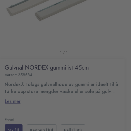
1 / 1
Gulvnal NORDEX gummilist 45cm
Varenr: 358584
Nordex® tolags gulvnalhode av gummi er ideelt til å
tørke opp store mengder væske eller søle på gulv
med og uten belegg.
Det unike klemsystemet gjør det lett å feste hodet til en
Les mer
rekke forskjellige skaft, mens tolagsgummien gjør det til et
robust og slitesterkt produkt. Ideelt å bruke på glatte og
To lag
halvglatte overflater.
Solid og holdbar
Enhet
Bruk på våte områder
Stk (1)
Kartong (10)
Pall (130)