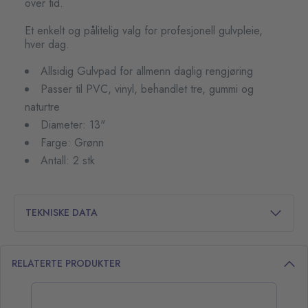
over tid.
Et enkelt og pålitelig valg for profesjonell gulvpleie,
hver dag.
Allsidig Gulvpad for allmenn daglig rengjøring
Passer til PVC, vinyl, behandlet tre, gummi og
naturtre
Diameter: 13"
Farge: Grønn
Antall: 2 stk
TEKNISKE DATA
RELATERTE PRODUKTER
opp over listen