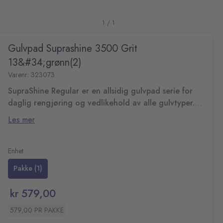
1 / 1
Gulvpad Suprashine 3500 Grit
13&#34;grønn(2)
Varenr: 323073
SupraShine Regular er en allsidig gulvpad serie for
daglig rengjøring og vedlikehold av alle gulvtyper.
3500 Grit er tilpasset all rengjøring.
De fleksible rondellene gir en jevn, naturlig glans og
Les mer
hjelper til med å bevare gulvets opprinnelige utseende
over tid.
Allsidig Gulvpad for allmenn daglig rengjøring
Passer til PVC, vinyl, behandlet tre, gummi og
Enhet
Et enkelt og pålitelig valg for profesjonell gulvpleie, hver
naturtre
Pakke (1)
dag.
Diameter: 13"
Farge: Grønn
kr 579,00
Antall: 2 stk
579,00 PR PAKKE