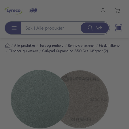
l hovedinnhold
Søk
Søk etter produkter
/
/
/
/
Alle produkter
Tørk og renhold
Renholdsmaskiner
Maskintilbehør
/
/
Tilbehør gulvvasker
Gulvpad Suprashine 3500 Grit 13"grønn(2)
pp over bilder