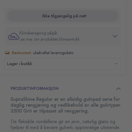
Ikke tilgjengelig på nett
Klimaberegning pågår
Les mer om produktets klimaavtrykk
Restnotert:
ubekreftet leveringsdato
Lager i butikk
PRODUKTINFORMASJON
SupraShine Regular er en allsidig gulvpad serie for
daglig rengjøring og vedlikehold av alle gulvtyper.
3500 Grit er tilpasset all rengjøring.
De fleksible rondellene gir en jevn, naturlig glans og
hjelper til med å bevare gulvets opprinnelige utseende