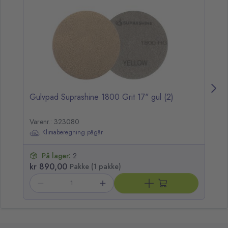
Gulvpad Suprashine 1800 Grit 17" gul (2)
Gu
Varenr.: 323080
Va
Klimaberegning pågår
På lager:
2
kr 890,00
kr
Pakke (1 pakke)