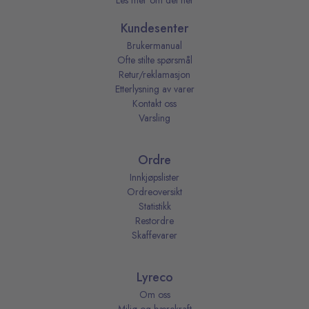
Les mer om det her
Kundesenter
Brukermanual
Ofte stilte spørsmål
Retur/reklamasjon
Etterlysning av varer
Kontakt oss
Varsling
Ordre
Innkjøpslister
Ordreoversikt
Statistikk
Restordre
Skaffevarer
Lyreco
Om oss