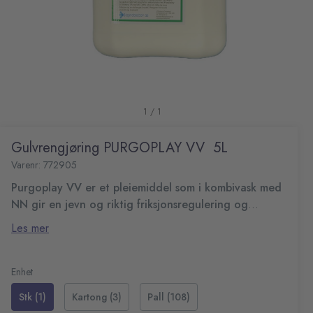
1 / 1
Gulvrengjøring PURGOPLAY VV 5L
Varenr: 772905
Purgoplay VV er et pleiemiddel som i kombivask med
NN gir en jevn og riktig friksjonsregulering og
forlenget levetid til gulvet.
Brukes etter S1/S1 ekstra og forhindrer
Les mer
uttørring/sprekkdannelse. Kan brukes i
maskin/manuelt.
Enhet
Stk (1)
Kartong (3)
Pall (108)