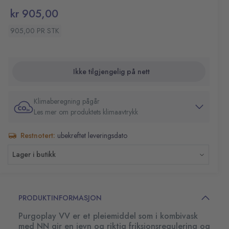
kr 905,00
905,00 PR STK
Ikke tilgjengelig på nett
Klimaberegning pågår
Les mer om produktets klimaavtrykk
Restnotert:
ubekreftet leveringsdato
Lager i butikk
PRODUKTINFORMASJON
Purgoplay VV er et pleiemiddel som i kombivask
med NN gir en jevn og riktig friksjonsregulering og