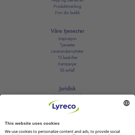
Miljø og bærekraft
Produktmerking
Finn din butikk
Våre tjenester
Inspirasjon
Tjenester
Leverandørnyheter
Til bedrifter
Kampanjer
EE-avfall
Juridisk
Informasjonskapsler
Kjøpsbetingelser
Personvernerklæring
Vilkår
Vilkår for kundeklubben
Likestillingsredegjørelse
Åpenhetsloven