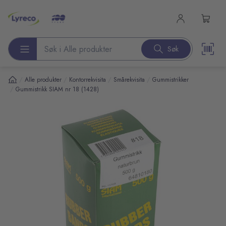
l hovedinnhold
Søk
Søk etter produkter
/
/
/
/
Alle produkter
Kontorrekvisita
Smårekvisita
Gummistrikker
/
Gummistrikk SIAM nr 18 (1428)
pp over bilder