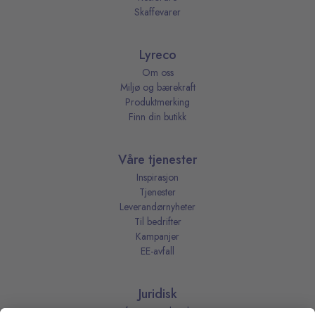
Skaffevarer
Lyreco
Om oss
Miljø og bærekraft
Produktmerking
Finn din butikk
Våre tjenester
Inspirasjon
Tjenester
Leverandørnyheter
Til bedrifter
Kampanjer
EE-avfall
Juridisk
Informasjonskapsler