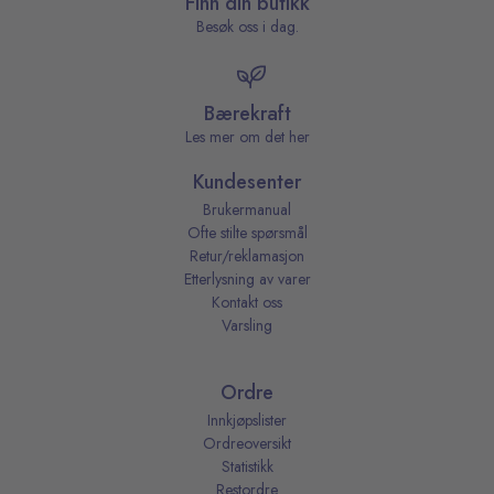
Finn din butikk
Besøk oss i dag.
Bærekraft
Les mer om det her
Kundesenter
Brukermanual
Ofte stilte spørsmål
Retur/reklamasjon
Etterlysning av varer
Kontakt oss
Varsling
Ordre
Innkjøpslister
Ordreoversikt
Statistikk
Restordre