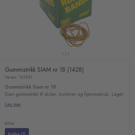
1 / 1
Gummistrikk SIAM nr 18 (1428)
Varenr: 167957
Gummistrikk Siam nr 18
Siam gummistrikk til skoler, kontorer og hjemmebruk. Laget
av robust materiale og brukes til å sikre viktige filer,
Les mer
dokumenter eller andre pakker.
Høykvalitets gummi for langvarig bruk
Crepe C
Mål (LxB): 80x1,7mm
Enhet
Vekt: 500 gram
Pakke (1)