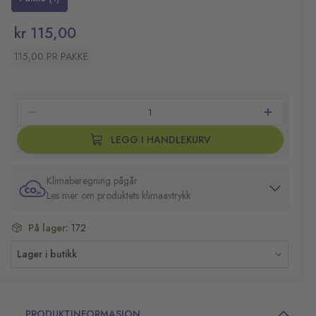
Volum: pakke med 1428 stk.
Farge: naturbrun
kr 115,00
115,00 PR PAKKE
LEGG I HANDLEKURV
Klimaberegning pågår
Les mer om produktets klimaavtrykk
På lager:
172
Lager i butikk
PRODUKTINFORMASJON