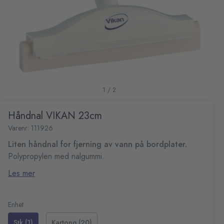
1 / 2
Håndnal VIKAN 23cm
Varenr: 111926
Liten håndnal for fjerning av vann på bordplater.
Polypropylen med nalgummi.
Kan rengjøres ved 100 °C.
Les mer
Enhet
Stk (1)
Kartong (20)