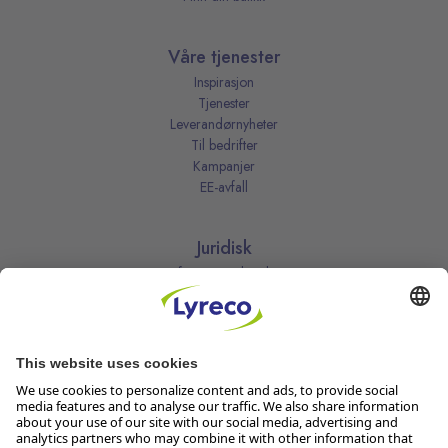
Våre tjenester
Inspirasjon
Tjenester
Leverandørnyheter
Til bedrifter
Kampanjer
EE-avfall
Juridisk
Informasjonskapsler
Kjøpsbetingelser
Personvernerklæring
Vilkår
Vilkår for kundeklubben
Likestillingsredegjørelse
Åpenhetsloven
Endre dine personvernsinnstillinger