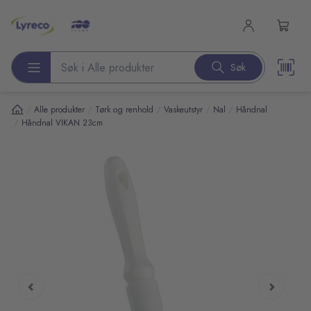
l hovedinnhold
Søk
Søk etter produkter
/
/
/
/
/
Alle produkter
Tørk og renhold
Vaskeutstyr
Nal
Håndnal
/
Håndnal VIKAN 23cm
pp over bilder