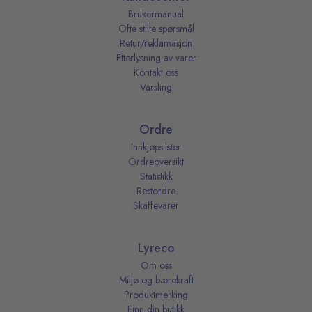
Brukermanual
Ofte stilte spørsmål
Retur/reklamasjon
Etterlysning av varer
Kontakt oss
Varsling
Ordre
Innkjøpslister
Ordreoversikt
Statistikk
Restordre
Skaffevarer
Lyreco
Om oss
Miljø og bærekraft
Produktmerking
Finn din butikk