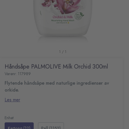
1 / 1
Håndsåpe PALMOLIVE Milk Orchid 300ml
Varenr: 117989
Flytende håndsåpe med naturlige ingredienser av
orkide.
Bli ført tilbake til naturen hver gang du vasker hendene
Les mer
med Palmolive Naturals Milk & Orchid flytende håndsåpe.
Vegansk håndsåpe har en mild formulering og hjelper til
pH-verdi: 5,5-7
med å opprettholde hudens naturlige fuktighet.
Hudvennlig pH
Enhet
Med parfyme
Kartong (12)
Pall (1152)