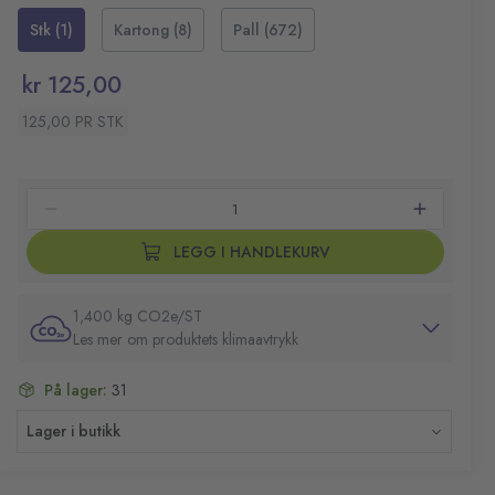
i hver refill, noe som bidrar til å redusere kontaminering
Fuktighetsgivende, med lipidpåfyllende ingredienser
Stk (1)
Kartong (8)
Pall (672)
og holder produktet trygt hele veien til brukeren.
96% av ingrediensene er av naturlig opprinnelse
Dermatologisk testet
kr 125,00
Hudvennlig pH-verdi
Reduserer tidsbruken for renholderne
125,00 PR STK
Farge: Lys gul
Volum: 525ml
LEGG I HANDLEKURV
1,400 kg CO2e/ST
Les mer om produktets klimaavtrykk
På lager:
31
Lager i butikk