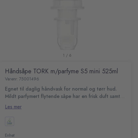
1 / 6
Håndsåpe TORK m/parfyme S5 mini 525ml
Varenr: 75001496
Egnet til daglig håndvask for normal og tørr hud.
Mildt parfymert flytende såpe har en frisk duft samt
fuktighetsgivende og fornyende ingredienser for
Passer i Tork S5 håndhygiene dispenser mini, som er
Les mer
skånsom håndvask.
sertifisert «Easy to use» og sørger for god håndhygiene
for alle brukere.
Håndsåpe med frisk duft
En skånsom såpe med fuktighetsgivende
Den fabrikkforseglede flasken kommer med en ny pumpe
ingredienser og et perleaktig skinn
Enhet