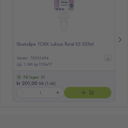
Skumsåpe TORK Luksus floral S5 525ml
Hå
Varenr.: 75001494
Va
1,386 kg CO2e/ST
På lager:
21
kr 201,00
kr
Stk (1 stk)