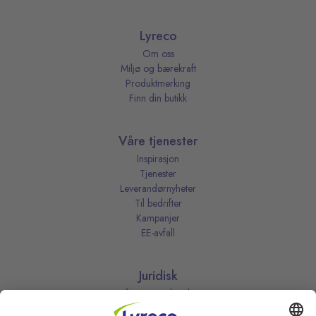
Lyreco
Om oss
Miljø og bærekraft
Produktmerking
Finn din butikk
Våre tjenester
Inspirasjon
Tjenester
Leverandørnyheter
Til bedrifter
Kampanjer
EE-avfall
Juridisk
Informasjonskapsler
Kjøpsbetingelser