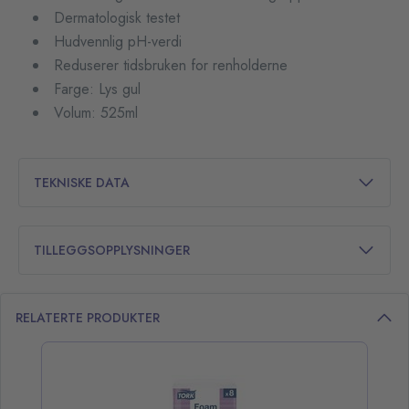
Dermatologisk testet
Hudvennlig pH-verdi
Reduserer tidsbruken for renholderne
Farge: Lys gul
Volum: 525ml
TEKNISKE DATA
TILLEGGSOPPLYSNINGER
RELATERTE PRODUKTER
opp over listen