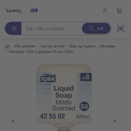
l hovedinnhold
Søk
Søk etter produkter
/
/
/
/
Alle produkter
Tørk og renhold
Såpe og hygiene
Håndsåpe
/
Håndsåpe TORK m/parfyme S5 mini 525ml
pp over bilder