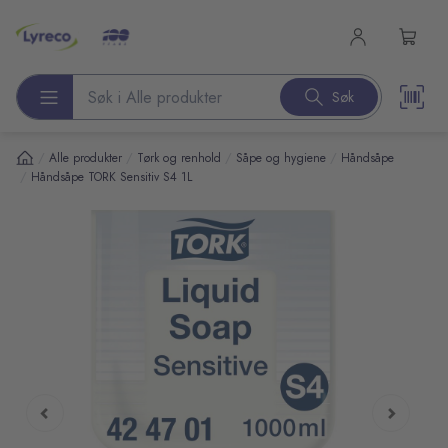
l hovedinnhold
Søk
Søk etter produkter
/
/
/
/
Alle produkter
Tørk og renhold
Såpe og hygiene
Håndsåpe
/
Håndsåpe TORK Sensitiv S4 1L
pp over bilder