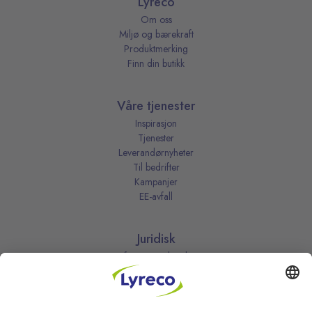
Lyreco
Om oss
Miljø og bærekraft
Produktmerking
Finn din butikk
Våre tjenester
Inspirasjon
Tjenester
Leverandørnyheter
Til bedrifter
Kampanjer
EE-avfall
Juridisk
Informasjonskapsler
Kjøpsbetingelser
Personvernerklæring
Vilkår