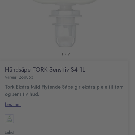
1 / 9
Håndsåpe TORK Sensitiv S4 1L
Varenr: 268853
Tork Ekstra Mild Flytende Såpe gir ekstra pleie til tørr
og sensitiv hud.
Denne såpen er egnet til alle hudtyper, inneholder
Les mer
hudfornyende ingredienser og er ikke tilsatt parfyme.
Passer til Tork Håndhygiene Dispenser, som er
Anbefalt for ekstra skitne hender og ved behov for
brukervennlig og sørger for god håndhygiene for alle
kraftig rengjøring
brukere.
Fuktighetsgivende og skånsom mot huden
Enhet