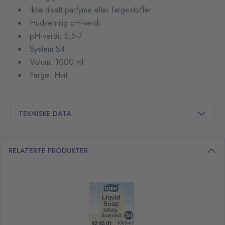
Ikke tilsatt parfyme eller fargestoffer
Hudvennlig pH-verdi
pH-verdi: 5,5-7
System S4
Volum: 1000 ml
Farge: Hvit
TEKNISKE DATA
RELATERTE PRODUKTER
opp over listen