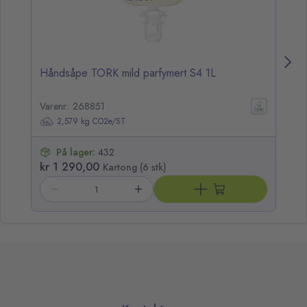
Håndsåpe TORK mild parfymert S4 1L
Di
Varenr.: 268851
Va
2,579 kg CO2e/ST
På lager:
432
kr 1 290,00
kr
Kartong (6 stk)