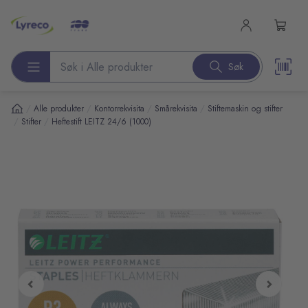
l hovedinnhold
Søk
Søk etter produkter
/
/
/
/
Alle produkter
Kontorrekvisita
Smårekvisita
Stiftemaskin og stifter
/
/
Stifter
Heftestift LEITZ 24/6 (1000)
pp over bilder