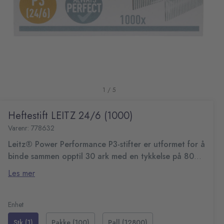
1 / 5
Heftestift LEITZ 24/6 (1000)
Varenr: 778632
Leitz® Power Performance P3-stifter er utformet for å
binde sammen opptil 30 ark med en tykkelse på 80
g/m2.
Stiftene er laget av stål, noe som gjør dem sterke og
Les mer
holdbare. Bena på 6 mm gir et stabilt grep som holder på
plass opptil 30 ark.
24/6-stifter i premium kvalitet
En stor pakke inneholder 1000 stk for å vare lenge.
Kompatible med de fleste Leitz-stiftemaskiner
Enhet
Materiale: stål
Stk (1)
Pakke (100)
Pall (12800)