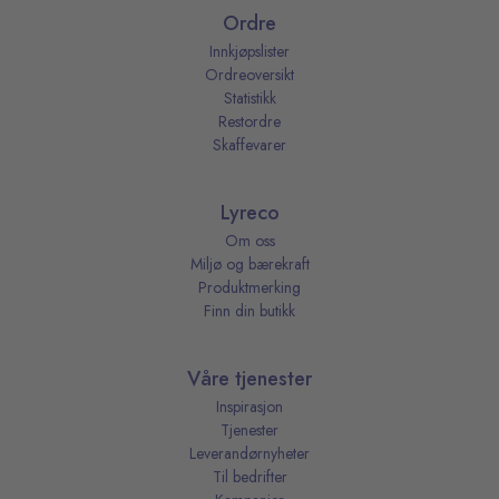
Ordre
Innkjøpslister
Ordreoversikt
Statistikk
Restordre
Skaffevarer
Lyreco
Om oss
Miljø og bærekraft
Produktmerking
Finn din butikk
Våre tjenester
Inspirasjon
Tjenester
Leverandørnyheter
Til bedrifter