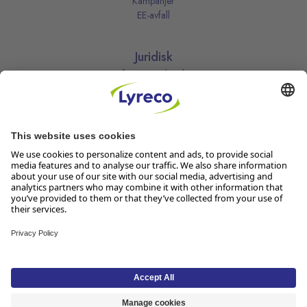
Kampanjer
EE-avfall
Juridisk
Informasjonskapsler
Kjøpsbetingelser
Personvernerklæring
Vilkår
Vilkår for kundeklubben
Likestillingsredegjørelse
Åpenhetsloven
Endre dine personvernsinnstillinger
Følg oss
Lyreco Norge AS, Solheimvn. 6-8, 1461 Lørenskog, Org.nr 916 950