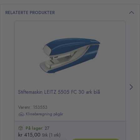
RELATERTE PRODUKTER
opp over listen
Stiftemaskin LEITZ 5505 FC 30 ark blå
St
Varenr.: 153553
Klimaberegning pågår
På lager:
27
kr 415,00
kr
Stk (1 stk)