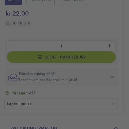
Benlengde: 6 mm
Stiftekapasitet: opptil 30 ark(80 g/m2)
kr 22,00
Eske med 1000 stk
22,00 PR STK
LEGG I HANDLEKURV
Klimaberegning pågår
Les mer om produktets klimaavtrykk
På lager:
615
Lager i butikk
PRODUKTINFORMASJON