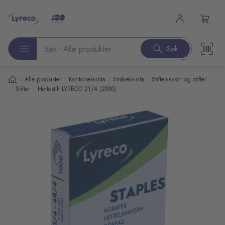
l hovedinnhold
Søk
Søk etter produkter
/
/
/
/
Alle produkter
Kontorrekvisita
Smårekvisita
Stiftemaskin og stifter
/
/
Stifter
Heftestift LYRECO 21/4 (2000)
pp over bilder