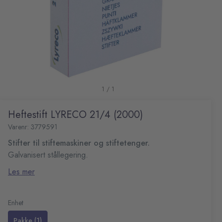
1 / 1
Heftestift LYRECO 21/4 (2000)
Varenr: 3779591
Stifter til stiftemaskiner og stiftetenger.
Galvanisert stållegering.
Stifter Lyreco 21/4
Les mer
Stiftbredde: 7 mm
Benlengde: 4 mm
Kapasitet: 2 - 10 ark
Enhet
Pakke (1)