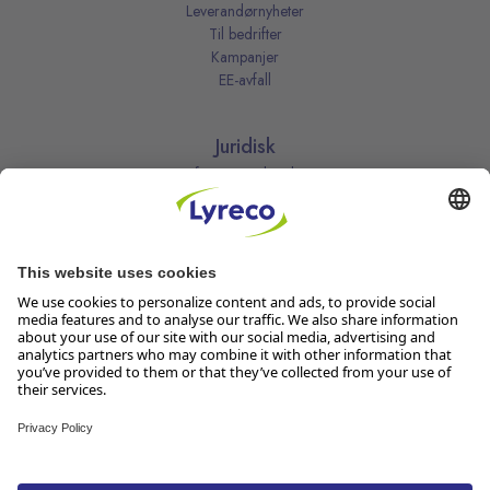
Leverandørnyheter
Til bedrifter
Kampanjer
EE-avfall
Juridisk
Informasjonskapsler
Kjøpsbetingelser
Personvernerklæring
Vilkår
Vilkår for kundeklubben
Likestillingsredegjørelse
Åpenhetsloven
Endre dine personvernsinnstillinger
Følg oss