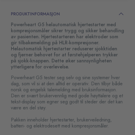
Vurderer pasientens behov og leverer et tilpasset
sjokk på et passende energinivå
PRODUKTINFORMASJON
Oppdager automatisk barneelektroder og leverer
Powerheart G5 helautomatisk hjertestarter med
en redusert energi
kompresjonsmåler sikrer trygg og sikker behandling
Enkelt å oppdatere innstillingene hvis retningslinjene
av pasienten. Hjertestarteren har elektroder som
endres
gir tilbakemelding på HLR-kompresjoner.
Raskt å overføre og gjennomgå data via USB
Helautomatisk hjertestarter reduserer sjokktiden
Hjertestarterelektroden gir tilbakemelding på
og fjerner behovet for at førstehjelperen trykker
på sjokk-knappen. Dette øker sannsynligheten
kvaliteten av hjertekompresjonene
ytterligere for overlevelse.
Powerheart G5 tester seg selv og sine systemer hver
dag, som vil si at den alltid er operativ. Den tilbyr både
norsk og engelsk talemelding med bruksinformasjon.
Den er svært brukervennlig med gode høyttalere og et
tekst-display som egner seg godt til steder der det kan
være en del støy.
Pakken inneholder hjertestarter, brukerveiledning,
batteri- og elektrodesett med kompresjonsmåler.