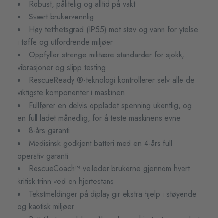
Robust, pålitelig og alltid på vakt
Svært brukervennlig
Høy tetthetsgrad (IP55) mot støv og vann for ytelse
i tøffe og utfordrende miljøer
Oppfyller strenge militære standarder for sjokk,
vibrasjoner og slipp testing
RescueReady ®-teknologi kontrollerer selv alle de
viktigste komponenter i maskinen
Fullfører en delvis oppladet spenning ukentlig, og
en full ladet månedlig, for å teste maskinens evne
8-års garanti
Medisinsk godkjent batteri med en 4-års full
operativ garanti
RescueCoach™ veileder brukerne gjennom hvert
kritisk trinn ved en hjertestans
Tekstmeldinger på diplay gir ekstra hjelp i støyende
og kaotisk miljøer