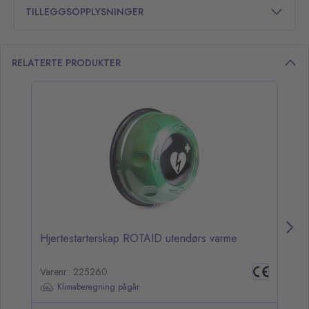
TILLEGGSOPPLYSNINGER
RELATERTE PRODUKTER
opp over listen
Hjertestarterskap ROTAID utendørs varme
V
Varenr.: 225260
Va
Klimaberegning pågår