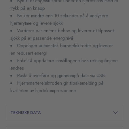
Bytt til et engelsk språk under en hjertestans med et
trykk på en knapp
Bruker mindre enn 10 sekunder på å analysere
hjerterytme og levere sjokk
Vurderer pasientens behov og leverer et tilpasset
sjokk på et passende energinivå
Oppdager automatisk barneelektroder og leverer
en redusert energi
Enkelt å oppdatere innstillingene hvis retningslinjene
endres
Raskt å overføre og gjennomgå data via USB
Hjertestarterelektroden gir tilbakemelding på
kvaliteten av hjertekompresjonene
TEKNISKE DATA