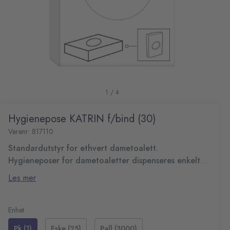
1 / 4
Hygienepose KATRIN f/bind (30)
Varenr: 817110
Standardutstyr for ethvert dametoalett.
Hygieneposer for dametoaletter dispenseres enkelt
fra en holder.
Hygieneposene holdes effektivt på plass inne i
Les mer
hygieneposeholderen. Passer til Katrin Hygiene Bag
Dispenser.
Engangsbruk
Lett å etterfylle
Enhet
Brukervennlig
Pk (1)
Eske (25)
Pall (3000)