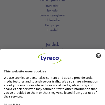
Inspirasjon
Tjenester
Leverandørnyheter
Til bedrifter
Kampanjer
EE-avfall
Juridisk
Informasjonskapsler
Kjøpsbetingelser
Personvernerklæring
Vilkår
Vilkår for kundeklubben
Likestillingsredegjørelse
Åpenhetsloven
Endre dine personvernsinnstillinger
Følg oss