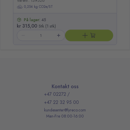
Varenr.: 139526
Va
0,254 kg CO2e/ST
På lager:
45
kr 315,00
kr
Stk (1 stk)
Kontakt oss
+47 02272
/
+47 22 32 95 00
kundesenter@lyreco.com
Man-Fre 08:00-16:00