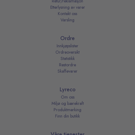
Retur/reklamasjon
Etterlysning av varer
Kontakt oss
Varsling
Ordre
Innkjøpslister
Ordreoversikt
Statistikk
Restordre
Skaffevarer
Lyreco
Om oss
Miljø og bærekraft
Produktmerking
Finn din butikk
Våre tjenester