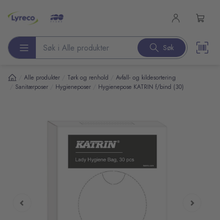
l hovedinnhold
Søk
Søk etter produkter
/
/
/
Alle produkter
Tørk og renhold
Avfall- og kildesortering
/
/
/
Sanitærposer
Hygieneposer
Hygienepose KATRIN f/bind (30)
pp over bilder