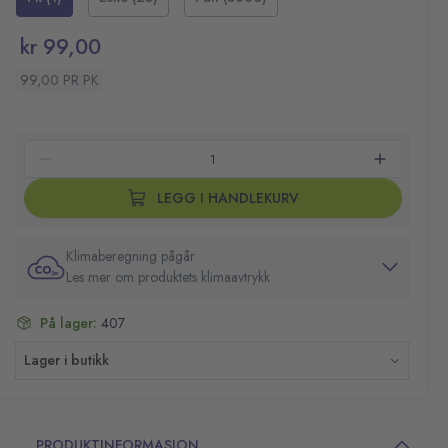
Passer til bruk på dame- og fellestoaletter,
handicaptoaletter og stellerom
kr 99,00
Pakke med 30 poser
Godkjenninger: ISO 9001, ISO 14001
99,00 PR PK
Farge: Hvit
LEGG I HANDLEKURV
Klimaberegning pågår
Les mer om produktets klimaavtrykk
På lager:
407
Lager i butikk
PRODUKTINFORMASJON