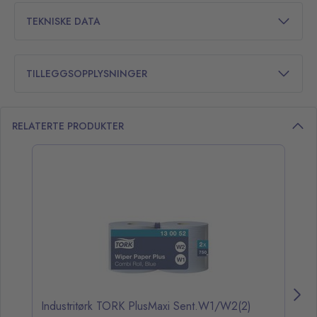
TEKNISKE DATA
TILLEGGSOPPLYSNINGER
RELATERTE PRODUKTER
opp over listen
Industritørk TORK PlusMaxi Sent.W1/W2(2)
St