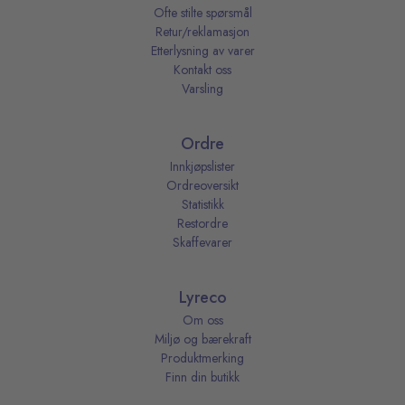
Ofte stilte spørsmål
Retur/reklamasjon
Etterlysning av varer
Kontakt oss
Varsling
Ordre
Innkjøpslister
Ordreoversikt
Statistikk
Restordre
Skaffevarer
Lyreco
Om oss
Miljø og bærekraft
Produktmerking
Finn din butikk