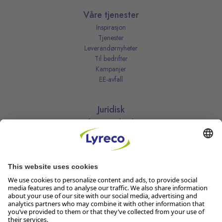
Våre tjenester
Inspirasjon
Tjenester
Leverandørnyheter
Til bedrifter
Kampanjer
EE-avfall
Juridisk
Informasjonskapsler
Kjøpsbetingelser
Personvernerklæring
Vilkår
Vilkår for kundeklubben
Likestillingsredegjørelse
Åpenhetsloven
Endre dine personvernsinnstillinger