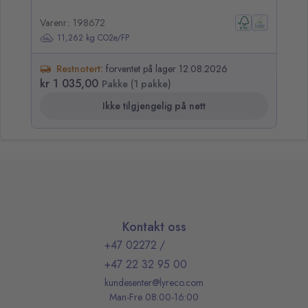
Varenr.: 198672
Va
11,262 kg CO2e/FP
Restnotert:
forventet på lager 12.08.2026
kr 1 035,00
kr
Pakke (1 pakke)
Ikke tilgjengelig på nett
Kontakt oss
+47 02272
/
+47 22 32 95 00
kundesenter@lyreco.com
Man-Fre 08:00-16:00