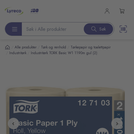
l hovedinnhold
Søk
Søk etter produkter
/
/
/
Alle produkter
Tørk og renhold
Tørkepapir og toalettpapir
/
/
Industritørk
Industritørk TORK Basic W1 1190m gul (2)
pp over bilder