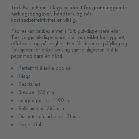
Tork Basic Papir 1-lags er ideelt for grunnleggende
tørkingsoppgaver, håndtørk og når
kostnadseffektivitet er viktig.
Papiret kan brukes enten i Tork gulvdispensere eller
Tork veggstativdispensere, som er utviklet for trygghet,
effektivitet og pålitelighet. Her får du enkel påfylling og
funksjoner for enkel avriving samt muligheten til å ta
papir med bare én hånd.
Perfekt til å tørke opp søl
1-lags
Resirkulert
Bredde: 235 mm
Lengde per rull: 1190 m
Rulldiameter: 380 mm
Diameter på indre rull: 71 mm
Farge: Gul