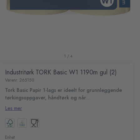
1 / 4
Industritørk TORK Basic W1 1190m gul (2)
Varenr: 265150
Tork Basic Papir 1-lags er ideelt for grunnleggende
tørkingsoppgaver, håndtørk og når
kostnadseffektivitet er viktig.
Papiret kan brukes enten i Tork gulvdispensere eller Tork
Les mer
veggstativdispensere, som er utviklet for trygghet,
effektivitet og pålitelighet. Her får du enkel påfylling og
Perfekt til å tørke opp søl
funksjoner for enkel avriving samt muligheten til å ta papir
1-lags
med bare én hånd.
Resirkulert
Enhet