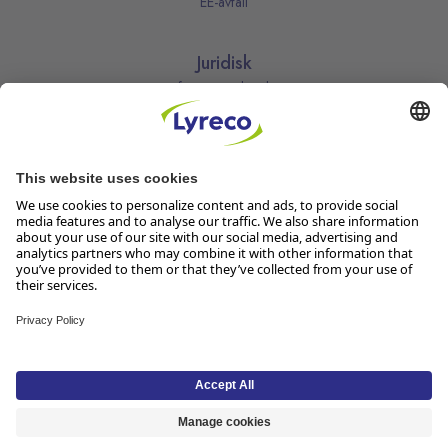
EE-avfall
Juridisk
Informasjonskapsler
Kjøpsbetingelser
Personvernerklæring
Vilkår
Vilkår for kundeklubben
Likestillingsredegjørelse
Åpenhetsloven
Endre dine personvernsinnstillinger
Følg oss
Lyreco Norge AS, Solheimvn. 6-8, 1461 Lørenskog, Org.nr 916 950
381