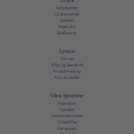
Ordre
Innkjøpslister
Ordreoversikt
Statistikk
Restordre
Skaffevarer
Lyreco
Om oss
Miljø og bærekraft
Produktmerking
Finn din butikk
Våre tjenester
Inspirasjon
Tjenester
Leverandørnyheter
Til bedrifter
Kampanjer