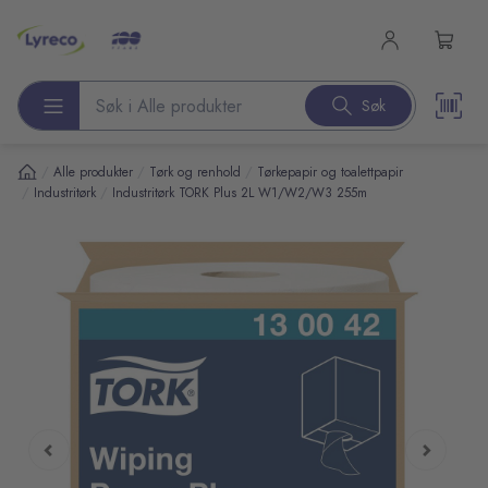
l hovedinnhold
Søk
Søk etter produkter
/
/
/
Alle produkter
Tørk og renhold
Tørkepapir og toalettpapir
/
/
Industritørk
Industritørk TORK Plus 2L W1/W2/W3 255m
pp over bilder