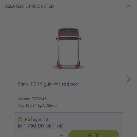
RELATERTE PRODUKTER
opp over listen
Stativ TORK gulv W1 rød/sort
St
Varenr.: 772648
Va
12,591 kg CO2e/ST
På lager:
18
kr 1 750,00
kr
Stk (1 stk)