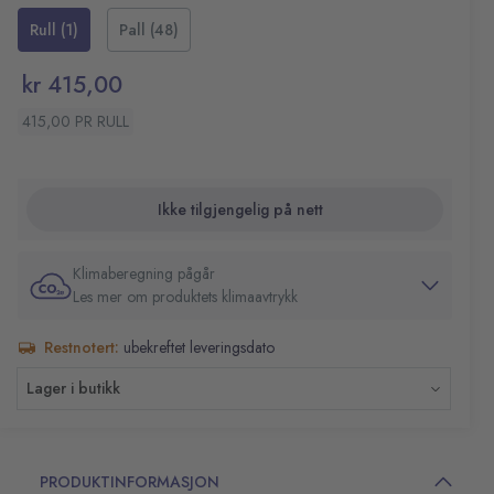
Mål rull (BxL): 34cmx255m
Rull (1)
Pall (48)
kr 415,00
415,00 PR RULL
Ikke tilgjengelig på nett
Klimaberegning pågår
Les mer om produktets klimaavtrykk
Restnotert:
ubekreftet leveringsdato
Lager i butikk
PRODUKTINFORMASJON