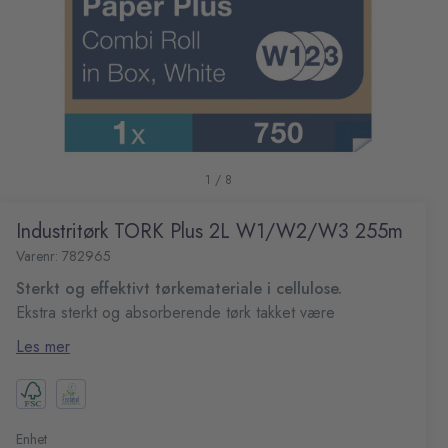
1 / 8
Industritørk TORK Plus 2L W1/W2/W3 255m
Varenr: 782965
Sterkt og effektivt tørkemateriale i cellulose.
Ekstra sterkt og absorberende tørk takket være
QuickDryAllsidig - tar seg av de fleste tørkeoppgaver.
Les mer
Velegnet for å tørke opp søl og til håndtørking.
Godkjent for kontakt med matvarer
Tørkesystem W1, W2 OG W3
Antall ark på rullen: 750
Arkstørrelse: 34x26cm
Enhet