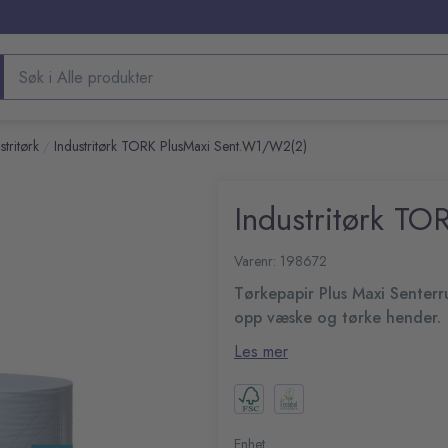
Søk etter produkter
stritørk
Industritørk TORK PlusMaxi Sent.W1/W2(2)
/
Industritørk T
Varenr: 198672
Tørkepapir Plus Maxi Senterru
opp væske og tørke hender.
Takket være QuickDry-kvaliteten
Les mer
absorberende enn vanlig papir.
styrke og absorbering.
System: W2: System for ko
vegg/gulv/standard
Tork Easy Handling™ E-hån
Enhet