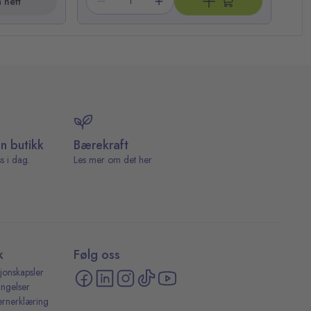
 nett
in butikk
Bærekraft
s i dag.
Les mer om det her
k
Følg oss
jonskapsler
ingelser
ernerklæring