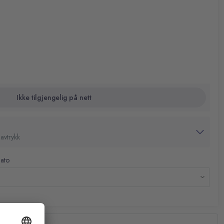
Ikke tilgjengelig på nett
avtrykk
dato