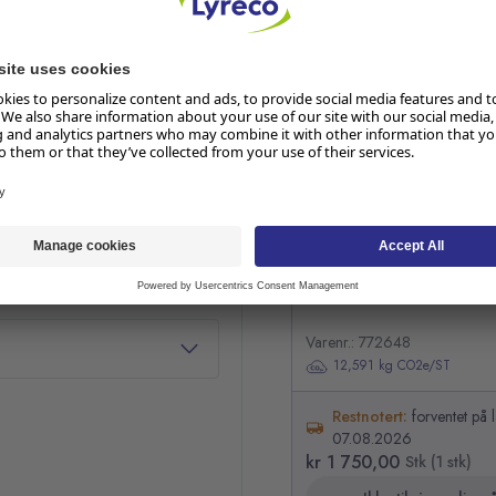
RELATERTE PRODUKTER
apirruller
Hopp over listen
Stativ TORK gulv W1 rød/
Varenr.: 772648
12,591 kg CO2e/ST
Restnotert:
forventet på 
07.08.2026
kr 1 750,00
Stk (1 stk)