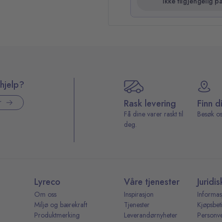
Ikke tilgjengelig på
hjelp?
Rask levering
Finn d
r
Få dine varer raskt til
Besøk os
deg.
Lyreco
Våre tjenester
Juridis
Om oss
Inspirasjon
Informas
Miljø og bærekraft
Tjenester
Kjøpsbet
Produktmerking
Leverandørnyheter
Personv