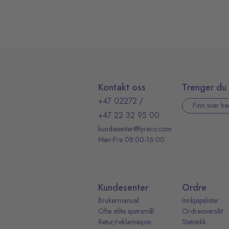
Kontakt oss
Trenger du 
+47 02272
/
Finn svar he
+47 22 32 95 00
kundesenter@lyreco.com
Man-Fre 08:00-16:00
Kundesenter
Ordre
Brukermanual
Innkjøpslister
Ofte stilte spørsmål
Ordreoversikt
Retur/reklamasjon
Statistikk