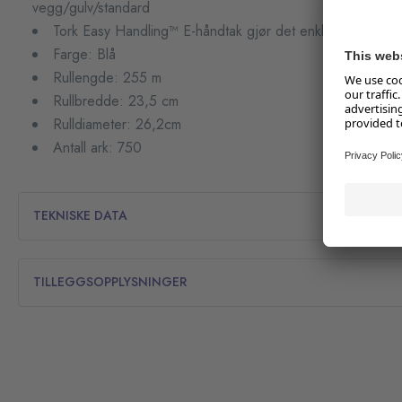
vegg/gulv/standard
Tork Easy Handling™ E-håndtak gjør det enklere å bære p
Farge: Blå
Rullengde: 255 m
Rullbredde: 23,5 cm
Rulldiameter: 26,2cm
Antall ark: 750
TEKNISKE DATA
TILLEGGSOPPLYSNINGER