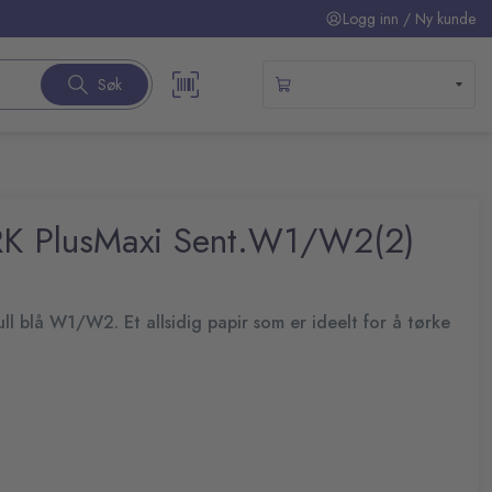
Logg inn / Ny kunde
Søk
ORK PlusMaxi Sent.W1/W2(2)
ll blå W1/W2. Et allsidig papir som er ideelt for å tørke
 er papiret sterkere, det får jobben gjort raskere og er mer
 Allsidig - håndterer generelle tørkeoppgaver som krever
mbirull/maxi senterrull, W1: System for tørkepapir
dtak gjør det enklere å bære papirruller