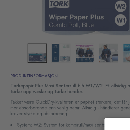
PRODUKTINFORMASJON
Tørkepapir Plus Maxi Senterrull blå W1/W2. Et allsidig p
tørke opp væske og tørke hender.
Takket være QuickDry-kvaliteten er papiret sterkere, det får 
mer absorberende enn vanlig papir. Allsidig - håndterer ge
krever styrke og absorbering.
System: W2: System for kombirull/maxi senterrull, W1: Sy