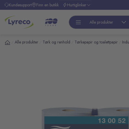
l hovedinnhold
Kundesupport
Finn en butikk
Hurtiglinker
Alle produkter
Alle produkter
Tørk og renhold
Tørkepapir og toalettpapir
Indu
/
/
/
/
pp over bilder