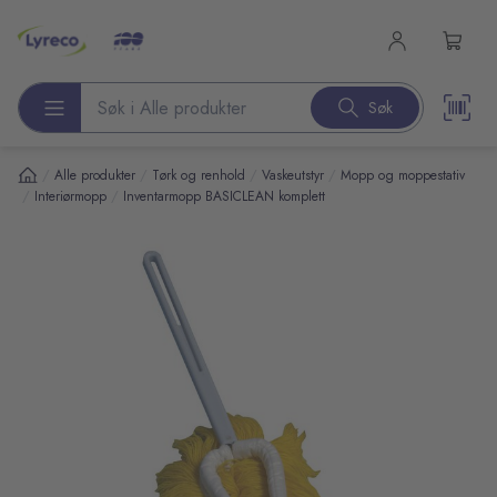
l hovedinnhold
Søk
Søk etter produkter
/
/
/
/
Alle produkter
Tørk og renhold
Vaskeutstyr
Mopp og moppestativ
/
/
Interiørmopp
Inventarmopp BASICLEAN komplett
pp over bilder