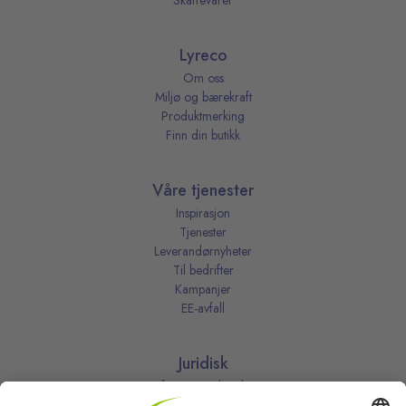
Skaffevarer
Lyreco
Om oss
Miljø og bærekraft
Produktmerking
Finn din butikk
Våre tjenester
Inspirasjon
Tjenester
Leverandørnyheter
Til bedrifter
Kampanjer
EE-avfall
Juridisk
Informasjonskapsler
Kjøpsbetingelser