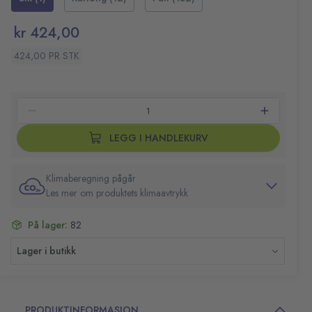
kr 424,00
424,00 PR STK
LEGG I HANDLEKURV
Klimaberegning pågår
Les mer om produktets klimaavtrykk
På lager:
82
Lager i butikk
PRODUKTINFORMASJON