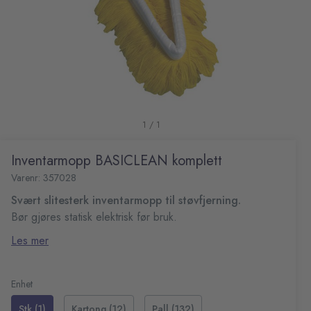
1 / 1
Inventarmopp BASICLEAN komplett
Varenr: 357028
Svært slitesterk inventarmopp til støvfjerning.
Bør gjøres statisk elektrisk før bruk.
Kan vaskes ved 40 °C
Les mer
Materiale: 100 % akryl
Enhet
Stk (1)
Kartong (12)
Pall (132)