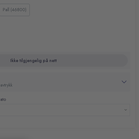
 av ristet korn med milde bærtoner og nøtteaktige aromaer.
 40 ml og Lungo 110 ml
Pall (46800)
e med myk fylde og behagelig kompleksitet. Intensitet 7 gir en
NS-serien
re, noe som gjør kaffen velegnet både som espresso og lungo.
ofil
 og kvernet for å fremheve opprinnelsens naturlige aromaer
o bedriftsmaskiner
r pakket i beskyttende atmosfære for å bevare friskhet og
et er utviklet eksklusivt for Nespresso Professional
Ikke tilgjengelig på nett
avtrykk
dato