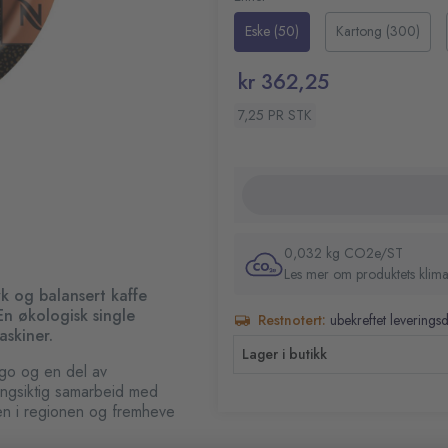
Smaksprofilen kombinerer noter
Koppstørrelse: Espresso
Eske (50)
Kartong (300)
Resultatet er en balansert kaff
Del av REVIVING ORIGI
tydelig karakter uten å domine
Myk og balansert smakspr
kr 362,25
50 kapsler per pakke
Den økologiske kaffen er brent
Kompatibel med Nespress
7,25 PR STK
og smaksegenskaper. Kapslene e
aroma frem til brygging. Produkt
bedriftsmaskiner.
0,032 kg CO2e/ST
Les mer om produktets klima
 og balansert kaffe
En økologisk single
Restnotert:
ubekreftet leverings
askiner.
Lager i butikk
go og en del av
ngsiktig samarbeid med
nen i regionen og fremheve