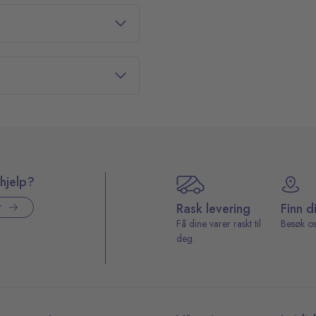
hjelp?
Rask levering
Finn d
r
Få dine varer raskt til
Besøk os
deg.