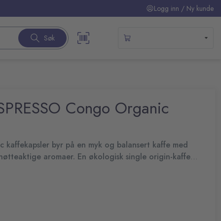
Logg inn / Ny kunde
Søk
ESPRESSO Congo Organic
affekapsler byr på en myk og balansert kaffe med
nøtteaktige aromaer. En økologisk single origin-kaffe
ional bedriftsmaskiner.
k kaffe med opprinnelse i Kongo og en del av REVIVING
klet gjennom et langsiktig samarbeid med kaffebønder og
affeproduksjonen i regionen og fremheve områdets særegne
innelse fra Kongo
 og nøtteaktige aromaer