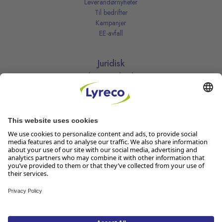
Leverandørnyheter
Til bedrifter
Kampanjer
EE-avfall
Juridisk
Informasjonskapsler
Kjøpsbetingelser
Personvernerklæring
Vilkår
Vilkår for kundeklubben
Likestillingsredegjørelse
Åpenhetsloven
Endre dine personvernsinnstillinger
Følg oss