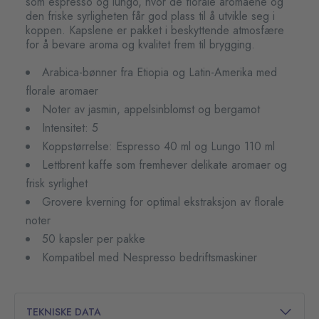
som espresso og lungo, hvor de florale aromaene og
den friske syrligheten får god plass til å utvikle seg i
koppen. Kapslene er pakket i beskyttende atmosfære
for å bevare aroma og kvalitet frem til brygging.
Arabica-bønner fra Etiopia og Latin-Amerika med
florale aromaer
Noter av jasmin, appelsinblomst og bergamot
Intensitet: 5
Koppstørrelse: Espresso 40 ml og Lungo 110 ml
Lettbrent kaffe som fremhever delikate aromaer og
frisk syrlighet
Grovere kverning for optimal ekstraksjon av florale
noter
50 kapsler per pakke
Kompatibel med Nespresso bedriftsmaskiner
TEKNISKE DATA