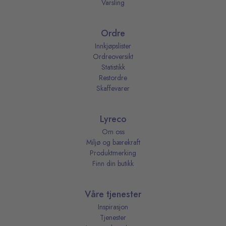
Varsling
Ordre
Innkjøpslister
Ordreoversikt
Statistikk
Restordre
Skaffevarer
Lyreco
Om oss
Miljø og bærekraft
Produktmerking
Finn din butikk
Våre tjenester
Inspirasjon
Tjenester