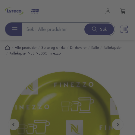
l hovedinnhold
Søk
Søk etter produkter
/
/
/
/
/
Alle produkter
Spise og drikke
Drikkevarer
Kaffe
Kaffekapsler
/
Kaffekapsel NESPRESSO Finezzo
pp over bilder