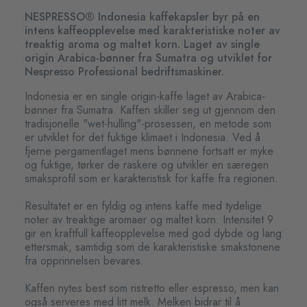
NESPRESSO® Indonesia kaffekapsler byr på en
intens kaffeopplevelse med karakteristiske noter av
treaktig aroma og maltet korn. Laget av single
origin Arabica-bønner fra Sumatra og utviklet for
Nespresso Professional bedriftsmaskiner.
Indonesia er en single origin-kaffe laget av Arabica-
bønner fra Sumatra. Kaffen skiller seg ut gjennom den
tradisjonelle "wet-hulling"-prosessen, en metode som
er utviklet for det fuktige klimaet i Indonesia. Ved å
fjerne pergamentlaget mens bønnene fortsatt er myke
og fuktige, tørker de raskere og utvikler en særegen
smaksprofil som er karakteristisk for kaffe fra regionen.
Resultatet er en fyldig og intens kaffe med tydelige
noter av treaktige aromaer og maltet korn. Intensitet 9
gir en kraftfull kaffeopplevelse med god dybde og lang
ettersmak, samtidig som de karakteristiske smakstonene
fra opprinnelsen bevares.
Kaffen nytes best som ristretto eller espresso, men kan
også serveres med litt melk. Melken bidrar til å