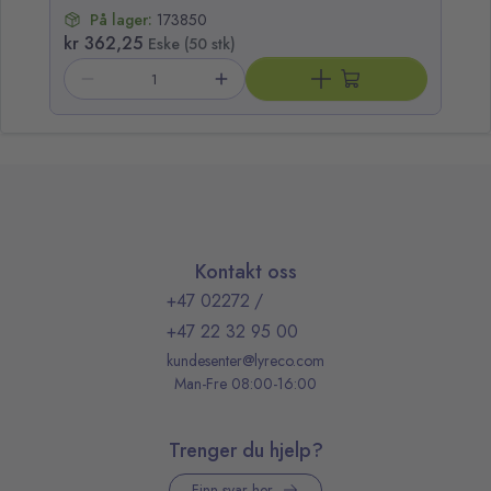
På lager:
173850
kr 362,25
kr
Eske (50 stk)
Kontakt oss
+47 02272
/
+47 22 32 95 00
kundesenter@lyreco.com
Man-Fre 08:00-16:00
Trenger du hjelp?
Finn svar her