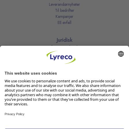
Leverandørnyheter
Til bedrifter
Kampanjer
EE-avfall
Juridisk
Informasjonskapsler
Kjøpsbetingelser
Personvernerklæring
Vilkår
Vilkår for kundeklubben
Likestillingsredegjørelse
Åpenhetsloven
Endre dine personvernsinnstillinger
Følg oss