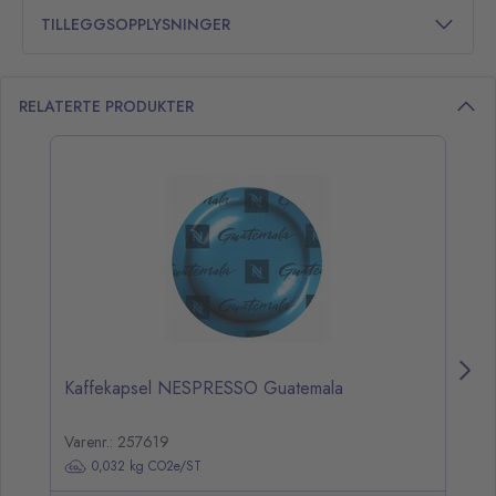
TILLEGGSOPPLYSNINGER
RELATERTE PRODUKTER
opp over listen
Kaffekapsel NESPRESSO Guatemala
K
Varenr.: 257619
Va
0,032 kg CO2e/ST