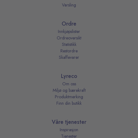
Varsling
Ordre
Innkjøpslister
Ordreoversikt
Statistikk
Restordre
Skaffevarer
Lyreco
Om oss
Miljø og bærekraft
Produktmerking
Finn din butikk
Våre tjenester
Inspirasjon
Tjenester