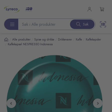
l hovedinnhold
Søk
Søk etter produkter
/
/
/
/
/
Alle produkter
Spise og drikke
Drikkevarer
Kaffe
Kaffekapsler
/
Kaffekapsel NESPRESSO Indonesia
pp over bilder