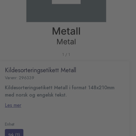
1 / 1
Kildesorteringsetikett Metall
Varenr: 296339
Kildesorteringsetikett Metall i format 148x210mm
med norsk og engelsk tekst.
Etikett i PVC materiale med screentrykk og permanent lim.
Les mer
Kan brukes på innendørs og utendørs avfallsbeholdere.
Mål (HxB): 210x148 mm
Enhet
Stk (1)