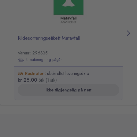
Kildesorteringsetikett Matavfall
Ki
Varenr.: 296335
Va
Klimaberegning pågår
Restnotert:
ubekreftet leveringsdato
kr 25,00
kr
Stk (1 stk)
Ikke tilgjengelig på nett