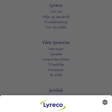
Lyreco
Om oss
Miljø og bærekraft
Produktmerking
Finn din butikk
Våre tjenester
Inspirasjon
Tjenester
Leverandørnyheter
Til bedrifter
Kampanjer
EE-avfall
Juridisk
Informasjonskapsler
Kjøpsbetingelser
Personvernerklæring