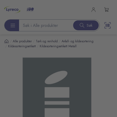
l hovedinnhold
Søk
Søk etter produkter
/
/
/
Alle produkter
Tørk og renhold
Avfall- og kildesortering
/
/
Kildesorteringsetikett
Kildesorteringsetikett Metall
pp over bilder