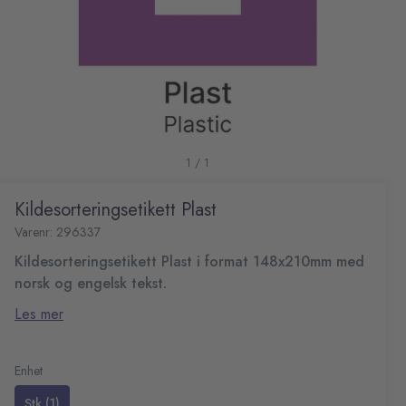
1 / 1
Kildesorteringsetikett Plast
Varenr: 296337
Kildesorteringsetikett Plast i format 148x210mm med
norsk og engelsk tekst.
Etikett i PVC materiale med screentrykk og permanent lim.
Les mer
Kan brukes på innendørs og utendørs avfallsbeholdere.
Mål (HxB): 210x148 mm
Enhet
Stk (1)