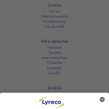
Lyreco
Om oss
Miljø og bærekraft
Produktmerking
Finn din butikk
Våre tjenester
Inspirasjon
Tjenester
Leverandørnyheter
Til bedrifter
Kampanjer
EE-avfall
Juridisk
Informasjonskapsler
Kjøpsbetingelser
Personvernerklæring