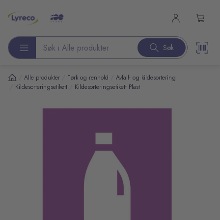
l hovedinnhold
Søk
Søk etter produkter
/
/
/
Alle produkter
Tørk og renhold
Avfall- og kildesortering
/
/
Kildesorteringsetikett
Kildesorteringsetikett Plast
pp over bilder