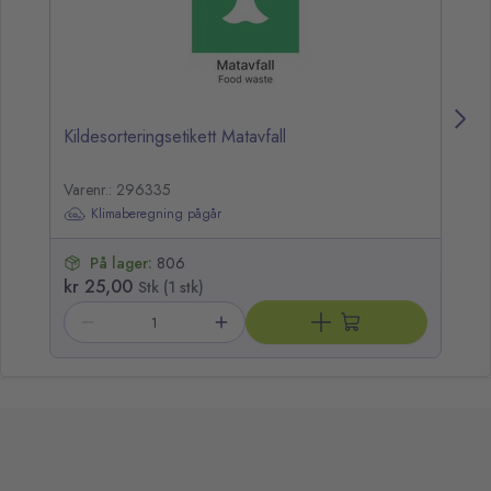
Kildesorteringsetikett Matavfall
Ki
Varenr.: 296335
Va
Klimaberegning pågår
På lager:
806
kr 25,00
kr
Stk (1 stk)