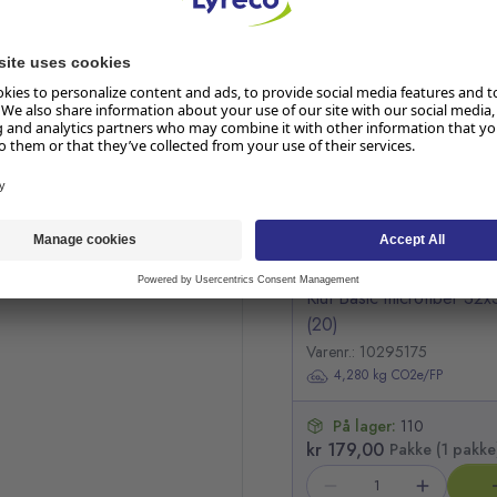
RELATERTE PRODUKTER
Hopp over listen
Klut Basic microfiber 32
(20)
Varenr.: 10295175
4,280 kg CO2e/FP
På lager:
110
kr 179,00
Pakke (1 pakke