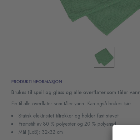
PRODUKTINFORMASJON
Brukes til speil og glass og alle overflater som tåler vann
Fin til alle overflater som tåler vann. Kan også brukes tørr.
Statisk elektrisitet tiltrekker og holder fast støvet
Fremstilt av 80 % polyester og 20 % polyamid
Mål (LxB): 32x32 cm