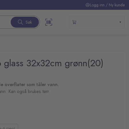
Logg inn / Ny kunde
Søk
ro glass 32x32cm grønn(20)
lle overflater som tåler vann.
 vann. Kan også brukes tørr.
ker og holder fast støvet
ter og 20 % polyamid