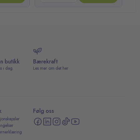
in butikk
Bærekraft
s i dag.
Les mer om det her
k
Følg oss
jonskapsler
ingelser
ernerklæring