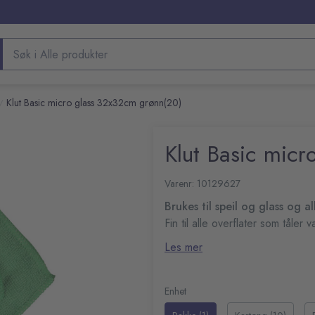
Søk etter produkter
Klut Basic micro glass 32x32cm grønn(20)
/
Klut Basic mic
Varenr: 10129627
Brukes til speil og glass og a
Fin til alle overflater som tåler
Statisk elektrisitet tiltrek
Les mer
Fremstilt av 80 % polyes
Mål (LxB): 32x32 cm
Enhet