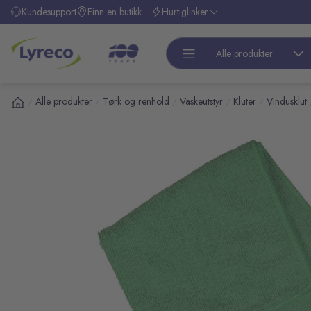
l hovedinnhold
Kundesupport
Finn en butikk
Hurtiglinker
Alle produkter
Alle produkter
Tørk og renhold
Vaskeutstyr
Kluter
Vindusklut
/
/
/
/
/
pp over bilder