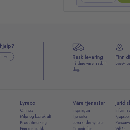
hjelp?
Rask levering
Finn d
r
Få dine varer raskt til
Besøk os
deg.
Lyreco
Våre tjenester
Juridis
Om oss
Inspirasjon
Informas
Miljø og bærekraft
Tjenester
Kjøpsbet
Produktmerking
Leverandørnyheter
Personv
Finn din butikk
Til bedrifter
Vilkår