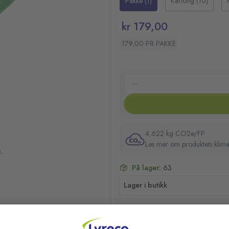
Pakke (1)
Kartong (10)
kr 179,00
179,00 PR PAKKE
4,622 kg CO2e/FP
Les mer om produktets klima
.
På lager:
63
Lager i butikk