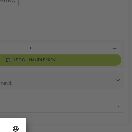
Pall (180)
LEGG I HANDLEKURV
avtrykk