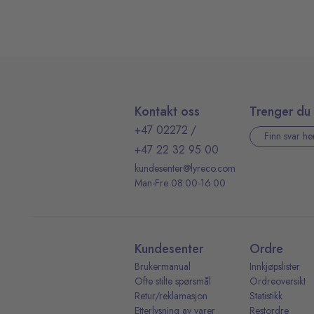
Kontakt oss
Trenger du 
+47 02272
/
Finn svar he
+47 22 32 95 00
kundesenter@lyreco.com
Man-Fre 08:00-16:00
Kundesenter
Ordre
Brukermanual
Innkjøpslister
Ofte stilte spørsmål
Ordreoversikt
Retur/reklamasjon
Statistikk
Etterlysning av varer
Restordre