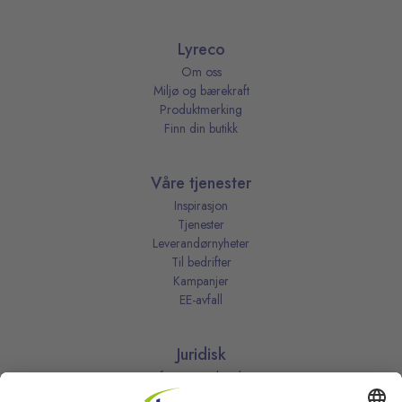
Lyreco
Om oss
Miljø og bærekraft
Produktmerking
Finn din butikk
Våre tjenester
Inspirasjon
Tjenester
Leverandørnyheter
Til bedrifter
Kampanjer
EE-avfall
Juridisk
Informasjonskapsler
Kjøpsbetingelser