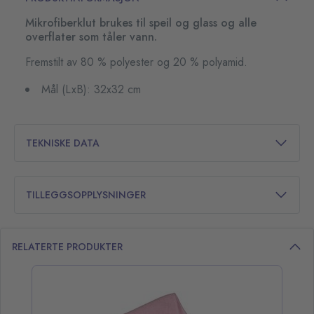
Mikrofiberklut brukes til speil og glass og alle
overflater som tåler vann.
Fremstilt av 80 % polyester og 20 % polyamid.
Mål (LxB): 32x32 cm
TEKNISKE DATA
TILLEGGSOPPLYSNINGER
RELATERTE PRODUKTER
opp over listen