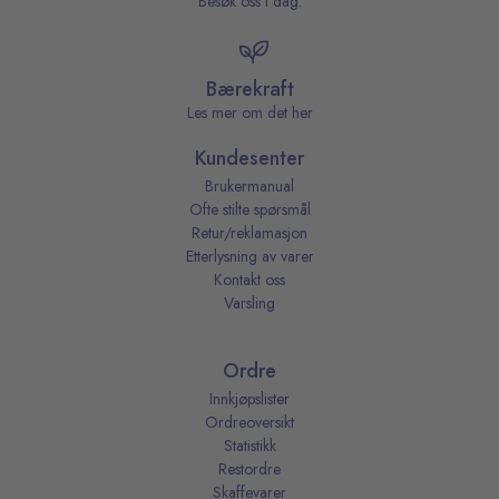
Besøk oss i dag.
Bærekraft
Les mer om det her
Kundesenter
Brukermanual
Ofte stilte spørsmål
Retur/reklamasjon
Etterlysning av varer
Kontakt oss
Varsling
Ordre
Innkjøpslister
Ordreoversikt
Statistikk
Restordre
Skaffevarer