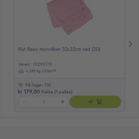
Klut Basic microfiber 32x32cm rød (20)
Kl
Varenr.: 10295175
Va
4,280 kg CO2e/FP
På lager:
110
kr 179,00
kr
Pakke (1 pakke)