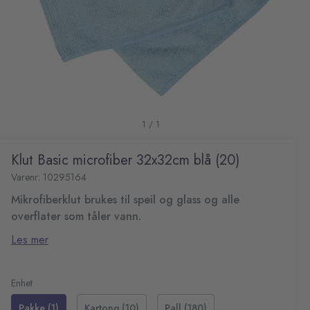
1 / 1
Klut Basic microfiber 32x32cm blå (20)
Varenr: 10295164
Mikrofiberklut brukes til speil og glass og alle
overflater som tåler vann.
Fremstilt av 80 % polyester og 20 % polyamid.
Les mer
Mål (LxB): 32x32 cm
Enhet
Pakke (1)
Kartong (10)
Pall (180)