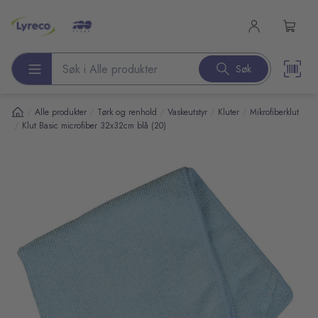
l hovedinnhold
Søk
Søk etter produkter
/
/
/
/
/
Alle produkter
Tørk og renhold
Vaskeutstyr
Kluter
Mikrofiberklut
/
Klut Basic microfiber 32x32cm blå (20)
pp over bilder