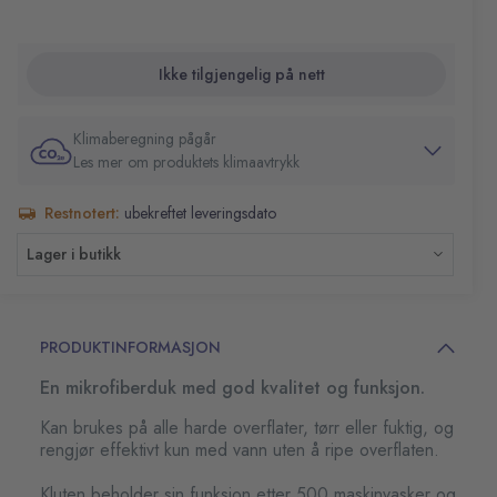
Ikke tilgjengelig på nett
Klimaberegning pågår
Les mer om produktets klimaavtrykk
Restnotert:
ubekreftet leveringsdato
Lager i butikk
PRODUKTINFORMASJON
En mikrofiberduk med god kvalitet og funksjon.
Kan brukes på alle harde overflater, tørr eller fuktig, og
rengjør effektivt kun med vann uten å ripe overflaten.
Kluten beholder sin funksjon etter 500 maskinvasker og