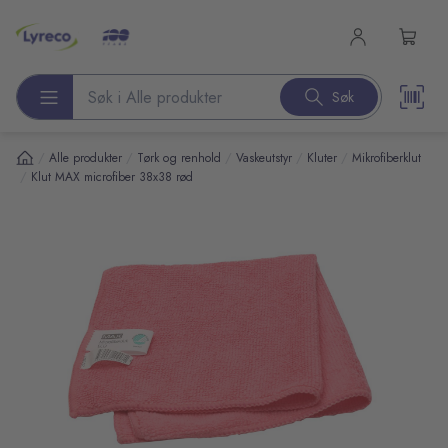
l hovedinnhold
Søk
Søk etter produkter
/
/
/
/
/
Alle produkter
Tørk og renhold
Vaskeutstyr
Kluter
Mikrofiberklut
/
Klut MAX microfiber 38x38 rød
pp over bilder