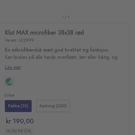
1 / 1
Klut MAX microfiber 38x38 rød
Varenr: 322999
En mikrofiberduk med god kvalitet og funksjon.
Kan brukes på alle harde overflater, tørr eller fuktig, og
rengjør effektivt kun med vann uten å ripe overflaten.
Les mer
Slitesterk mikrofiberklut
Kluten beholder sin funksjon etter 500 maskinvasker og
Mål: 38x38 cm
krymper max 6 %. Vi anbefaler at kluten vanligvis vaskes
Farge: Rød
på 60 °C, noe som er mer skånsomt for miljøet. Vask på
Enhet
90 °C kun ved behov.
Pakke (10)
Kartong (200)
kr 190,00
19,00 PR STK