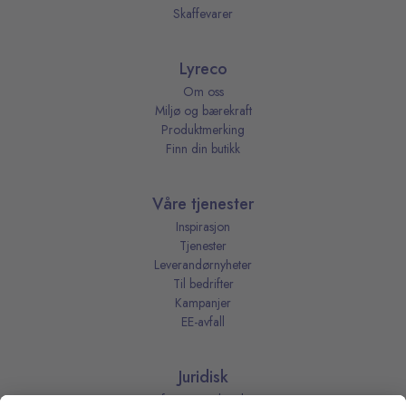
Skaffevarer
Lyreco
Om oss
Miljø og bærekraft
Produktmerking
Finn din butikk
Våre tjenester
Inspirasjon
Tjenester
Leverandørnyheter
Til bedrifter
Kampanjer
EE-avfall
Juridisk
Informasjonskapsler