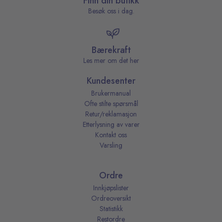
Finn din butikk
Besøk oss i dag.
Bærekraft
Les mer om det her
Kundesenter
Brukermanual
Ofte stilte spørsmål
Retur/reklamasjon
Etterlysning av varer
Kontakt oss
Varsling
Ordre
Innkjøpslister
Ordreoversikt
Statistikk
Restordre