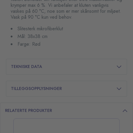
krymper max 6 %. Vi anbefaler at kluten vanligvis
vaskes på 60 °C, noe som er mer skånsomt for miljøet.
Vask på 90 °C kun ved behov.
Slitesterk mikrofiberklut
Mål: 38x38 cm
Farge: Rød
TEKNISKE DATA
TILLEGGSOPPLYSNINGER
RELATERTE PRODUKTER
opp over listen