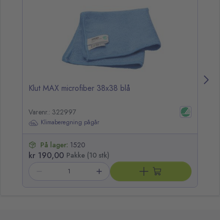
Klut MAX microfiber 38x38 blå
Kl
Varenr.: 322997
Va
Klimaberegning pågår
På lager:
1520
kr 190,00
kr
Pakke (10 stk)