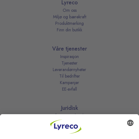
Lyreco
Om oss
Miljø og bærekraft
Produktmerking
Finn din butikk
Våre tjenester
Inspirasjon
Tjenester
Leverandørnyheter
Til bedrifter
Kampanjer
EE-avfall
Juridisk
Informasjonskapsler
Kjøpsbetingelser
Personvernerklæring
Vilkår