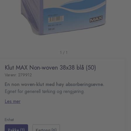
1 / 1
Klut MAX Non-woven 38x38 blå (50)
Varenr: 279912
En non woven-klut med høy absorberingsevne.
Egnet for generell tørking og rengjøring.
Farge: blå
Les mer
Mål: 38x38 cm
Enhet
Pakke (1)
Kartong (6)