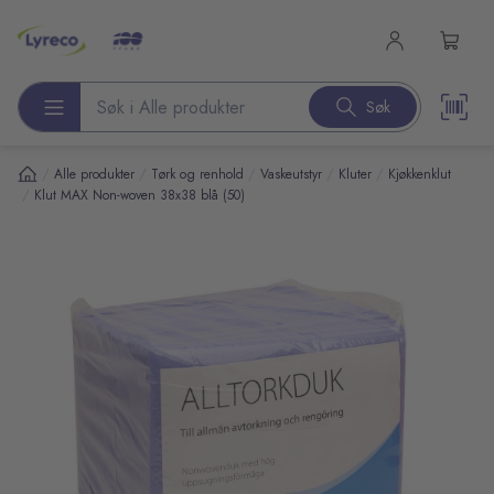
l hovedinnhold
Søk
Søk etter produkter
/
/
/
/
/
Alle produkter
Tørk og renhold
Vaskeutstyr
Kluter
Kjøkkenklut
/
Klut MAX Non-woven 38x38 blå (50)
pp over bilder