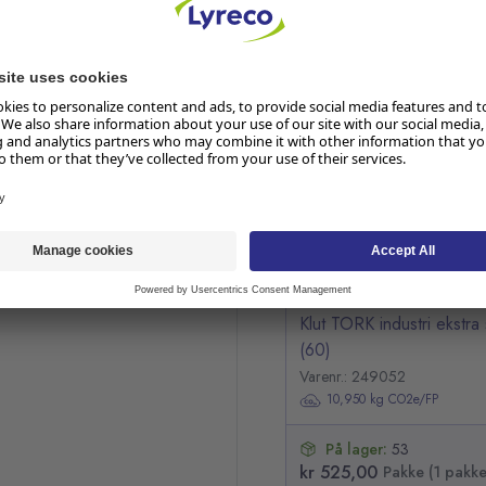
RELATERTE PRODUKTER
Hopp over listen
Klut TORK industri ekstra
(60)
Varenr.: 249052
10,950 kg CO2e/FP
På lager:
53
kr 525,00
Pakke (1 pakke