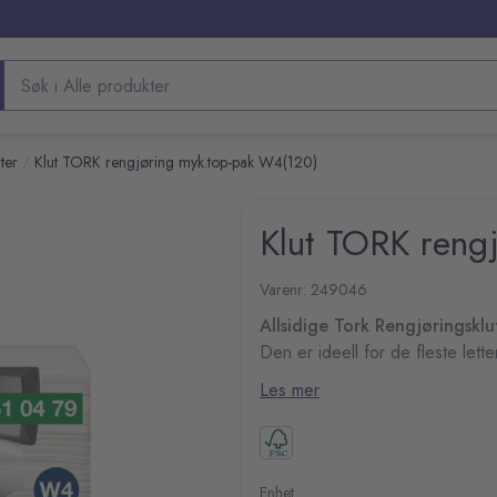
Søk etter produkter
ter
Klut TORK rengjøring myk.top-pak W4(120)
/
Klut TORK reng
Varenr: 249046
Allsidige Tork Rengjøringsklut
Den er ideell for de fleste let
væske, noe som gjør rengjørin
Les mer
System: W4: System for t
Antall lag: 1
Farge: hvit
Enhet