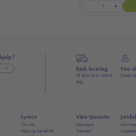
hjelp?
Rask levering
Finn d
r
Få dine varer raskt til
Besøk os
deg.
Lyreco
Våre tjenester
Juridis
Om oss
Inspirasjon
Informas
Miljø og bærekraft
Tjenester
Kjøpsbet