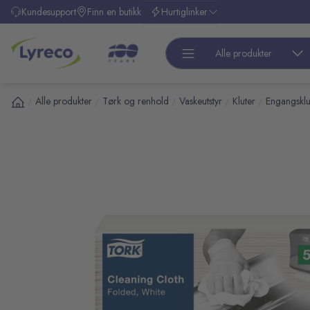
l hovedinnhold
Kundesupport
Finn en butikk
Hurtiglinker
Alle produkter
Alle produkter
Tørk og renhold
Vaskeutstyr
Kluter
Engangsklu
/
/
/
/
/
pp over bilder