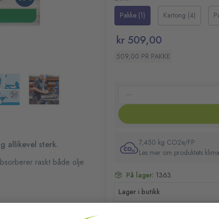
Pakke (1)
Kartong (4)
P
kr 509,00
509,00 PR PAKKE
7,450 kg CO2e/FP
 allikevel sterk.
Les mer om produktets klima
absorberer raskt både olje
På lager:
1363
Lager i butikk