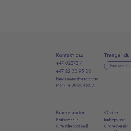
Kontakt oss
Trenger du 
+47 02272
/
Finn svar he
+47 22 32 95 00
kundesenter@lyreco.com
Man-Fre 08:00-16:00
Kundesenter
Ordre
Brukermanual
Innkjøpslister
Ofte stilte spørsmål
Ordreoversikt