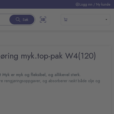
Logg inn / Ny kunde
Søk
jøring myk.top-pak W4(120)
 Myk er myk og fleksibel, og allikevel sterk.
tere rengjøringsoppgaver, og absorberer raskt både olje og
gen enklere.
op-pak.