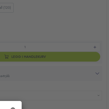
all (120)
LEGG I HANDLEKURV
avtrykk