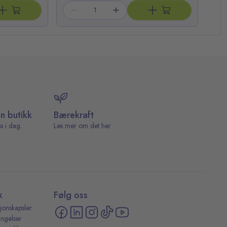
in butikk
Bærekraft
s i dag.
Les mer om det her
k
Følg oss
jonskapsler
ingelser