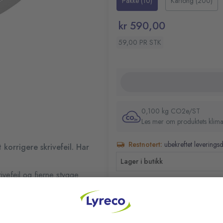
Pakke (10)
Kartong (200)
den rundt og trykk for å korrig
Lokket er festet på og b
som beskytter tuppen. Compact 
Gjennomsiktig beholder l
kr 590,00
er fullstendig gjenvinnbar.
Plastbeholder laget av 5
100 % gjenvinnbar
59,00 PR STK
Størrelse: 4,2 mm x 10 m
Emballasje: Hengeboks
0,100 kg CO2e/ST
Les mer om produktets klima
Restnotert:
ubekreftet leverings
korrigere skrivefeil. Har
Lager i butikk
ivefeil og fjerne stygge
fleksibel tupp som gir et
 brukerne kan skrive på den
ll, med den gjennomsiktige
a over for å korrigere en