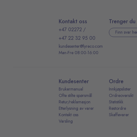
Kontakt oss
Trenger du 
+47 02272
/
Finn svar he
+47 22 32 95 00
kundesenter@lyreco.com
Man-Fre 08:00-16:00
Kundesenter
Ordre
Brukermanual
Innkjøpslister
Ofte stilte spørsmål
Ordreoversikt
Retur/reklamasjon
Statistikk
Etterlysning av varer
Restordre
Kontakt oss
Skaffevarer
Varsling