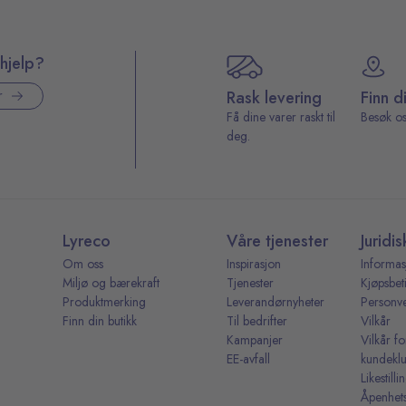
hjelp?
Rask levering
Finn d
r
Få dine varer raskt til
Besøk os
deg.
Lyreco
Våre tjenester
Juridis
Om oss
Inspirasjon
Informas
Miljø og bærekraft
Tjenester
Kjøpsbet
Produktmerking
Leverandørnyheter
Personv
Finn din butikk
Til bedrifter
Vilkår
Kampanjer
Vilkår fo
EE-avfall
kundekl
Likestill
Åpenhet