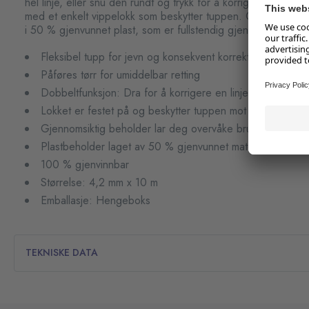
hel linje, eller snu den rundt og trykk for å korrigere en enk
med et enkelt vippelokk som beskytter tuppen. Compact Flex
i 50 % gjenvunnet plast, som er fullstendig gjenvinnbar.
Fleksibel tupp for jevn og konsekvent korrektur
Påføres tørr for umiddelbar retting
Dobbeltfunksjon: Dra for å korrigere en linje, eller skyv f
Lokket er festet på og beskytter tuppen mot skade
Gjennomsiktig beholder lar deg overvåke bruken
Plastbeholder laget av 50 % gjenvunnet materiale
100 % gjenvinnbar
Størrelse: 4,2 mm x 10 m
Emballasje: Hengeboks
TEKNISKE DATA