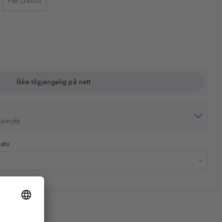
Pall (2400)
ere en enkeltbokstav. Det følger også med et enkelt vippelokk
eskytter tuppen mot skade
Flex Roller-teipen oppbevares i 50 % gjenvunnet plast, som
ar deg overvåke bruken
0 % gjenvunnet materiale
Ikke tilgjengelig på nett
avtrykk
dato