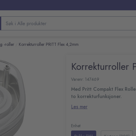
Søk etter produkter
 -roller
Korrekturroller PRITT Flex 4,2mm
/
Korrekturroller
Varenr: 147469
Med Pritt Compakt Flex Roller
to korrekturfunksjoner.
Pritt Compact Flex Roller-korrek
Les mer
markeringer i dokumentene dine.
og nøyaktig resultat. Teipen tø
Fleksibel tupp for jevn o
samme. Det er lett å se når de
Påføres tørr for umiddelba
Enhet
Dette produktet har en dobbeltfu
Dobbeltfunksjon: Dra for å