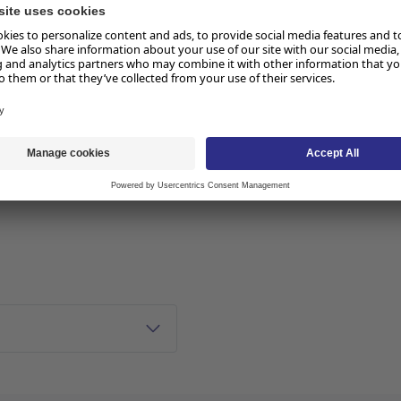
eltbokstav. Det følger også
 Roller-teipen oppbevares
or å korrigere bokstaver