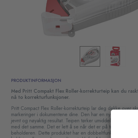
PRODUKTINFORMASJON
Med Pritt Compakt Flex Roller-korrekturteip kan du raskt 
nå to korrekturfunksjoner.
Pritt Compact Flex Roller-korrekturteip lar deg dekke over skr
markeringer i dokumentene dine. Den har en ny og forbedret 
jevnt og nøyaktig resultat. Teipen tørker umiddelbart, slik at
med det samme. Det er lett å se når det er på tide med påfy
beholderen. Dette produktet har en dobbeltfunksjon: Bare dr