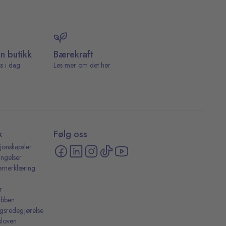
in butikk
Bærekraft
s i dag.
Les mer om det her
k
Følg oss
jonskapsler
ingelser
ernerklæring
r
ubben
ingsredegjørelse
sloven