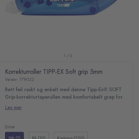
1 / 5
Korrekturroller TIPP-EX Soft grip 5mm
Varenr: 779022
Rett feil raskt og enkelt med denne Tipp-Ex® SOFT
Grip-korrekturtaperullen med komfortabelt grep for å
gi deg bedre kontroll.
Korrekturtapen gir nøyaktig, pen korrigering, og tapen
Les mer
påføres tørr slik at du kan skrive over med det samme.
Dispenseren har en gjennomsiktig kropp og
lengdeindikator, slik at du kan følge med på hvor
Enhet
mye tape du har igjen
Stk (1)
Pk (10)
Kartong (120)