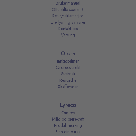
Brukermanual
Ofte stilte spørsmål
Retur/reklamasjon
Etterlysning av varer
Kontakt oss
Varsling
Ordre
Innkjøpslister
Ordreoversikt
Statistikk
Restordre
Skaffevarer
Lyreco
Om oss
Miljø og bærekraft
Produktmerking
Finn din butikk