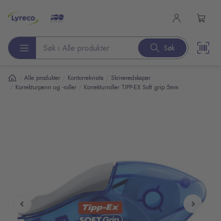
l hovedinnhold
Søk
Søk etter produkter
/
/
/
Alle produkter
Kontorrekvisita
Skriveredskaper
/
/
Korrekturpenn og -roller
Korrekturroller TIPP-EX Soft grip 5mm
pp over bilder