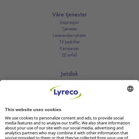
Våre tjenester
Inspirasjon
Tjenester
Leverandørnyheter
Til bedrifter
Kampanjer
EE-avfall
Juridisk
Informasjonskapsler
Kjøpsbetingelser
Personvernerklæring
Vilkår
Vilkår for kundeklubben
Likestillingsredegjørelse
Åpenhetsloven
Endre dine personvernsinnstillinger