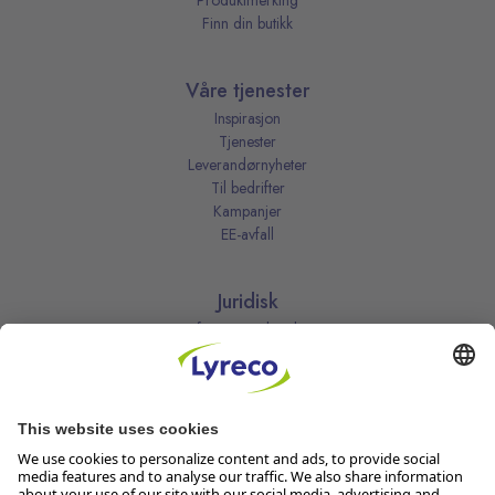
Produktmerking
Finn din butikk
Våre tjenester
Inspirasjon
Tjenester
Leverandørnyheter
Til bedrifter
Kampanjer
EE-avfall
Juridisk
Informasjonskapsler
Kjøpsbetingelser
Personvernerklæring
Vilkår
Vilkår for kundeklubben
Likestillingsredegjørelse
Åpenhetsloven
Endre dine personvernsinnstillinger