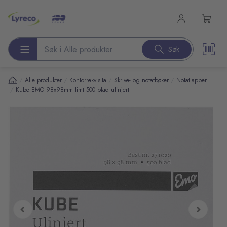
l hovedinnhold
Søk
Søk etter produkter
/
/
/
/
Alle produkter
Kontorrekvisita
Skrive- og notatbøker
Notatlapper
/
Kube EMO 98x98mm limt 500 blad ulinjert
pp over bilder