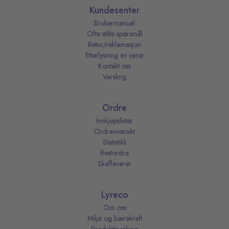
Kundesenter
Brukermanual
Ofte stilte spørsmål
Retur/reklamasjon
Etterlysning av varer
Kontakt oss
Varsling
Ordre
Innkjøpslister
Ordreoversikt
Statistikk
Restordre
Skaffevarer
Lyreco
Om oss
Miljø og bærekraft