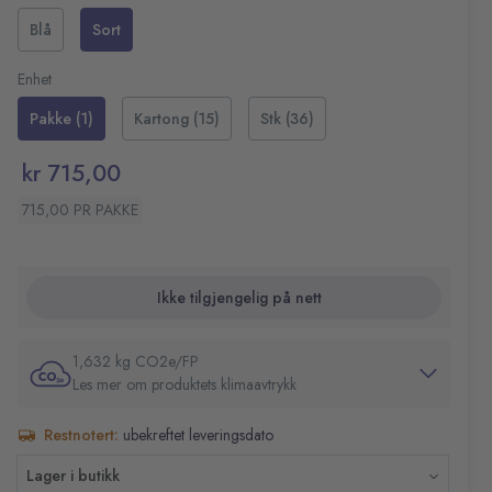
tid. Pennen har en inntrekkbar design og er etterfyllbar i
Mykt grep for komfortabel skriving
Blå
Sort
en rekke tilgjengelig farger.
Lommeklips
Spissbredde: 1,0 mm
Enhet
Strekbredde: 0,4 mm
Farge: Sort
Pakke (1)
Kartong (15)
Stk (36)
Antall: 36 stk
Sertifisering: ISO 12757-1 og 12757-16
kr 715,00
715,00 PR PAKKE
Ikke tilgjengelig på nett
1,632 kg CO2e/FP
Les mer om produktets klimaavtrykk
Restnotert:
ubekreftet leveringsdato
Lager i butikk