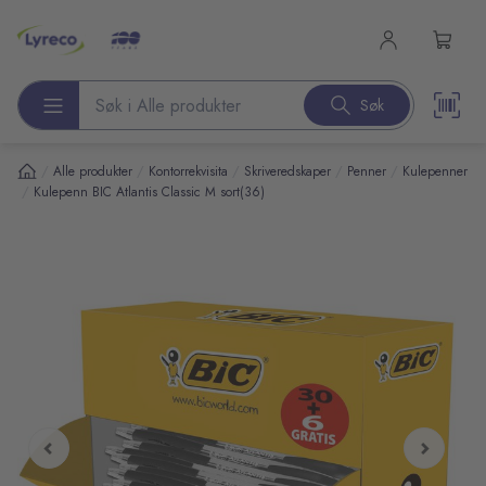
l hovedinnhold
Søk
Søk etter produkter
/
/
/
/
/
Alle produkter
Kontorrekvisita
Skriveredskaper
Penner
Kulepenner
/
Kulepenn BIC Atlantis Classic M sort(36)
pp over bilder