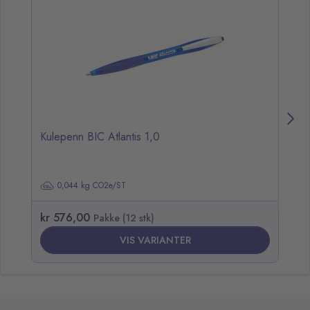
Kulepenn BIC Atlantis 1,0
Ku
0,044 kg CO2e/ST
kr 576,00
kr
Pakke (12 stk)
VIS VARIANTER