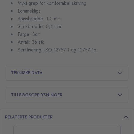
Mykt grep for komfortabel skriving
Lommeklips
Spissbredde: 1,0 mm
Strekbredde: 0,4 mm
Farge: Sort
Antall: 36 stk
Sertifisering: ISO 12757-1 og 12757-16
TEKNISKE DATA
TILLEGGSOPPLYSNINGER
RELATERTE PRODUKTER
opp over listen