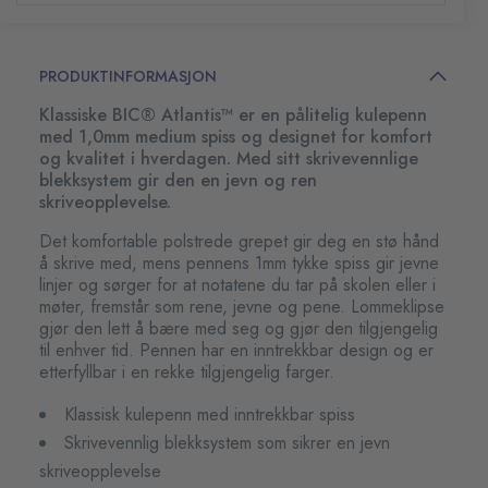
PRODUKTINFORMASJON
Klassiske BIC® Atlantis™ er en pålitelig kulepenn
med 1,0mm medium spiss og designet for komfort
og kvalitet i hverdagen. Med sitt skrivevennlige
blekksystem gir den en jevn og ren
skriveopplevelse.
Det komfortable polstrede grepet gir deg en stø hånd
å skrive med, mens pennens 1mm tykke spiss gir jevne
linjer og sørger for at notatene du tar på skolen eller i
møter, fremstår som rene, jevne og pene. Lommeklipse
gjør den lett å bære med seg og gjør den tilgjengelig
til enhver tid. Pennen har en inntrekkbar design og er
etterfyllbar i en rekke tilgjengelig farger.
Klassisk kulepenn med inntrekkbar spiss
Skrivevennlig blekksystem som sikrer en jevn
skriveopplevelse