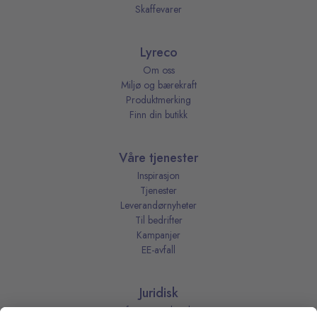
Skaffevarer
Lyreco
Om oss
Miljø og bærekraft
Produktmerking
Finn din butikk
Våre tjenester
Inspirasjon
Tjenester
Leverandørnyheter
Til bedrifter
Kampanjer
EE-avfall
Juridisk
Informasjonskapsler