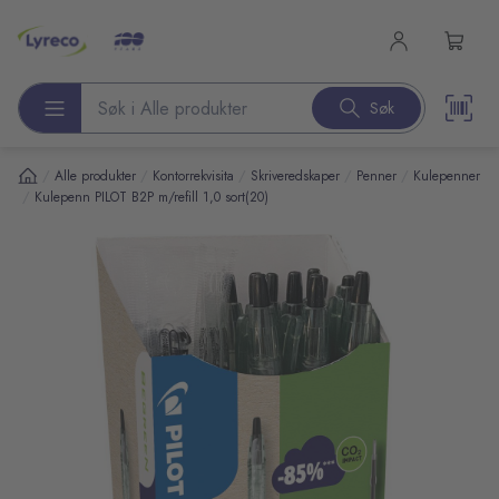
l hovedinnhold
Søk
Søk etter produkter
/
/
/
/
/
Alle produkter
Kontorrekvisita
Skriveredskaper
Penner
Kulepenner
/
Kulepenn PILOT B2P m/refill 1,0 sort(20)
pp over bilder