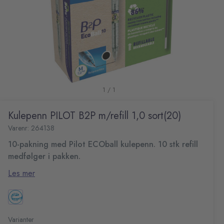
1 / 1
Kulepenn PILOT B2P m/refill 1,0 sort(20)
Varenr: 264138
10-pakning med Pilot ECOball kulepenn. 10 stk refill
medfølger i pakken.
Laget av resirkulert plast, samt 7,5 % plast som er hentet
Les mer
opp på elvemunninger og strender. Et resultat av
samarbeidet med Terracycle.
Penn og refill i en og samme pakke
10 stk penner
10 stk refill
Varianter