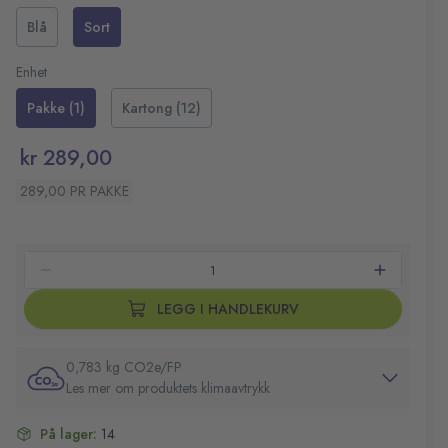
Blå
Sort
Enhet
Pakke (1)
Kartong (12)
kr 289,00
289,00 PR PAKKE
LEGG I HANDLEKURV
0,783 kg CO2e/FP
Les mer om produktets klimaavtrykk
På lager:
14