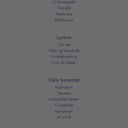
Ordreoversikt
Statistikk
Restordre
Skaffevarer
Lyreco
Om oss
Miljø og bærekraft
Produktmerking
Finn din butikk
Våre tjenester
Inspirasjon
Tjenester
Leverandørnyheter
Til bedrifter
Kampanjer
EE-avfall