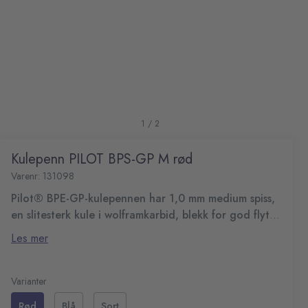
1 / 2
Kulepenn PILOT BPS-GP M rød
Varenr: 131098
Pilot® BPE-GP-kulepennen har 1,0 mm medium spiss,
en slitesterk kule i wolframkarbid, blekk for god flyt
og er påfyllbar, for ekstra brukervennelighet.
Den har en middels 1,0 mm spiss som gir en jevn
Les mer
skriveopplevelse, og gjør den perfekt for hverdagsjobber
hjemme eller på kontoret. Med en wolframkarbid spiss
Kulepenn med stilig slangt design og inntrekkbar
opprettholdes formen og gjør den svært slitesterk. I
spiss
Varianter
tillegg har den en etterfyllbar patron som bidrar til mindre
Arkivbestandig blekk i henhold til ISO- 12757-2
Rød
Blå
Sort