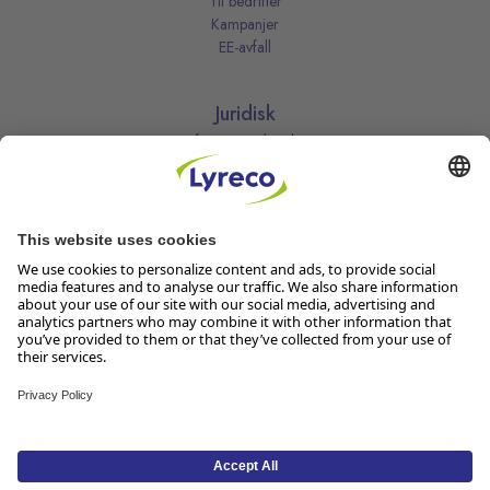
Til bedrifter
Kampanjer
EE-avfall
Juridisk
Informasjonskapsler
Kjøpsbetingelser
Personvernerklæring
Vilkår
Vilkår for kundeklubben
Likestillingsredegjørelse
Åpenhetsloven
Endre dine personvernsinnstillinger
Følg oss