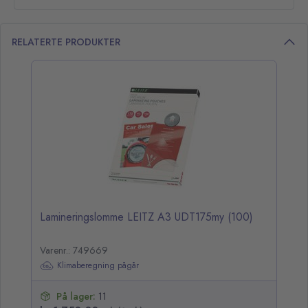
RELATERTE PRODUKTER
opp over listen
Lamineringslomme LEITZ A3 UDT175my (100)
Varenr.: 749669
Klimaberegning pågår
På lager:
11