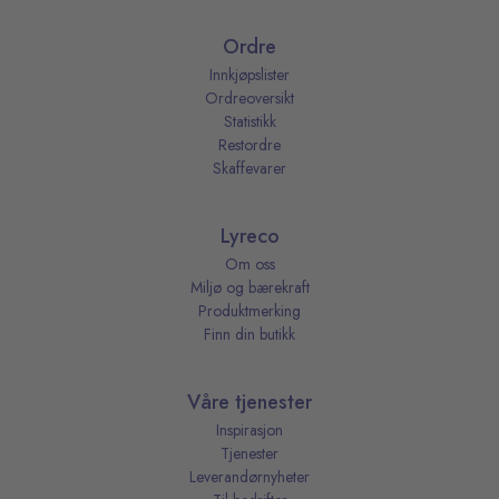
Ordre
Innkjøpslister
Ordreoversikt
Statistikk
Restordre
Skaffevarer
Lyreco
Om oss
Miljø og bærekraft
Produktmerking
Finn din butikk
Våre tjenester
Inspirasjon
Tjenester
Leverandørnyheter