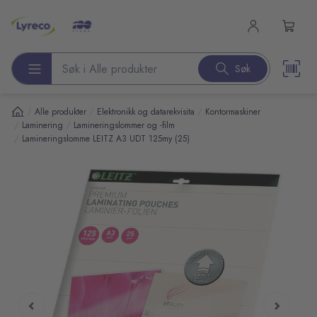
l hovedinnhold
Søk
Søk etter produkter
/
/
/
Alle produkter
Elektronikk og datarekvisita
Kontormaskiner
/
/
Laminering
Lamineringslommer og -film
/
Lamineringslomme LEITZ A3 UDT 125my (25)
pp over bilder