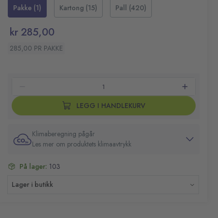
Format: A3, 303x426 mm
Pakke (1)
Kartong (15)
Pall (420)
Glanset: 25 lommer
kr 285,00
285,00 PR PAKKE
LEGG I HANDLEKURV
Klimaberegning pågår
Les mer om produktets klimaavtrykk
På lager:
103
Lager i butikk