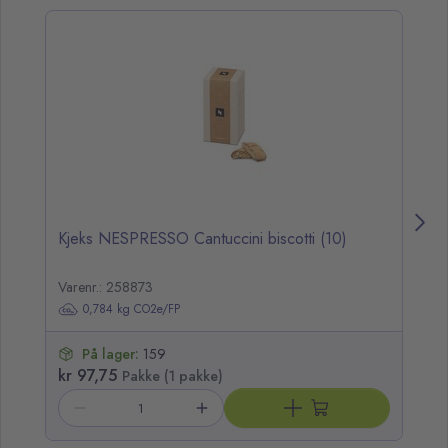
opp over listen
Kjeks NESPRESSO Cantuccini biscotti (10)
Su
Varenr.: 258873
Va
0,784 kg CO2e/FP
På lager:
159
kr 97,75
kr
Pakke (1 pakke)