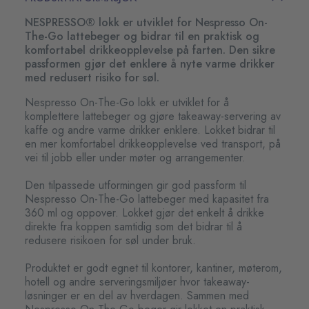
NESPRESSO® lokk er utviklet for Nespresso On-
The-Go lattebeger og bidrar til en praktisk og
komfortabel drikkeopplevelse på farten. Den sikre
passformen gjør det enklere å nyte varme drikker
med redusert risiko for søl.
Nespresso On-The-Go lokk er utviklet for å
komplettere lattebeger og gjøre takeaway-servering av
kaffe og andre varme drikker enklere. Lokket bidrar til
en mer komfortabel drikkeopplevelse ved transport, på
vei til jobb eller under møter og arrangementer.
Den tilpassede utformingen gir god passform til
Nespresso On-The-Go lattebeger med kapasitet fra
360 ml og oppover. Lokket gjør det enkelt å drikke
direkte fra koppen samtidig som det bidrar til å
redusere risikoen for søl under bruk.
Produktet er godt egnet til kontorer, kantiner, møterom,
hotell og andre serveringsmiljøer hvor takeaway-
løsninger er en del av hverdagen. Sammen med