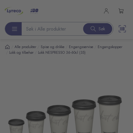
l hovedinnhold
Søk
Søk etter produkter
/
/
/
/
Alle produkter
Spise og drikke
Engangsservise
Engangskopper
/
/
Lokk og tilbehør
Lokk NESPRESSO 36-60cl (35)
pp over bilder