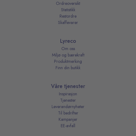
Ordreoversikt
Statistikk
Restordre
Skaffevarer
Lyreco
Om oss
Miljø og bærekraft
Produktmerking
Finn din butikk
Våre tjenester
Inspirasjon
Tjenester
Leverandørnyheter
Til bedrifter
Kampanjer
EE-avfall